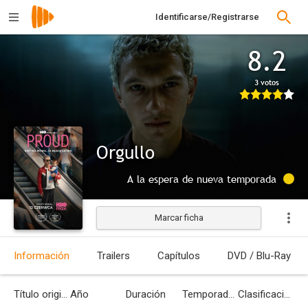
Identificarse/Registrarse
8.2
3 votos
Orgullo
A la espera de nueva temporada
Marcar ficha
Información
Trailers
Capítulos
DVD / Blu-Ray
Título original
Año
Duración
Temporadas
Clasificación por edades