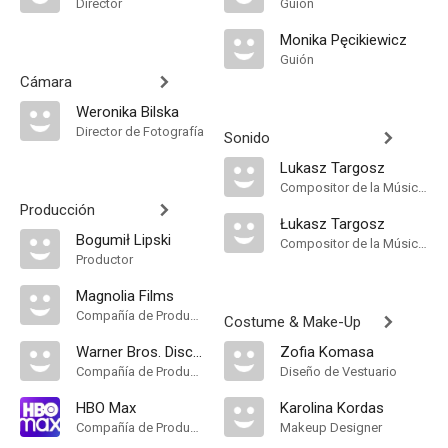
Director
Guión
Monika Pęcikiewicz
Guión
Cámara
Weronika Bilska
Director de Fotografía
Sonido
Lukasz Targosz
Compositor de la Música Original
Producción
Łukasz Targosz
Bogumił Lipski
Compositor de la Música Original
Productor
Magnolia Films
Compañía de Produccion
Costume & Make-Up
Warner Bros. Discovery
Zofia Komasa
Compañía de Produccion
Diseño de Vestuario
HBO Max
Karolina Kordas
Compañía de Produccion
Makeup Designer