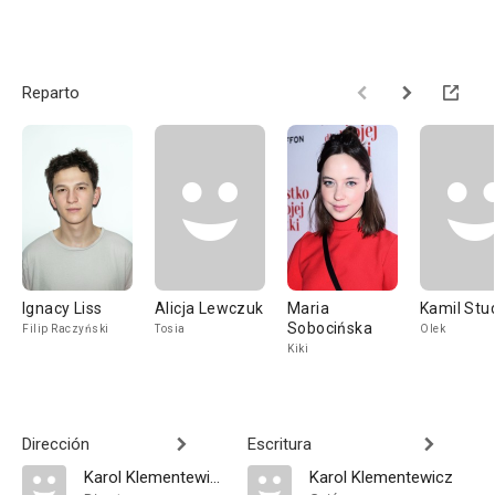
Reparto
Ignacy Liss
Alicja Lewczuk
Maria
Kamil Stud
Sobocińska
Filip Raczyński
Tosia
Olek
Kiki
Dirección
Escritura
Karol Klementewicz
Karol Klementewicz