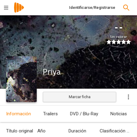
Identificarse/Registrarse
--
Sin valorar
Priya
Marcar ficha
Estrenada
Información
Trailers
DVD / Blu-Ray
Noticias
Título original
Año
Duración
Clasificación por edades