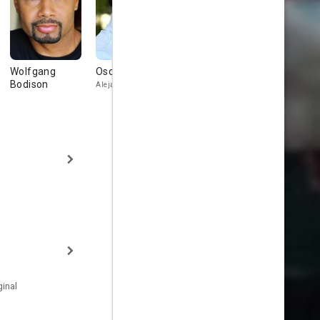
Wolfgang
Oscar Torre
Dana Lee
Richard
Bodison
Yniguez
Alejandro
Dr. Crescencio Lam
inal