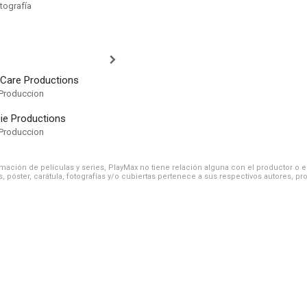
tografía
 Care Productions
Produccion
ie Productions
Produccion
ación de películas y series, PlayMax no tiene relación alguna con el productor o el d
, póster, carátula, fotografías y/o cubiertas pertenece a sus respectivos autores, pr