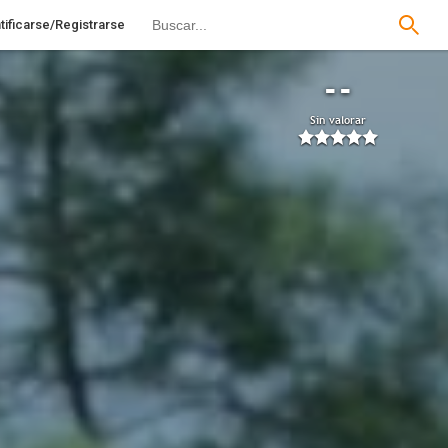
tificarse/Registrarse
--
Sin valorar