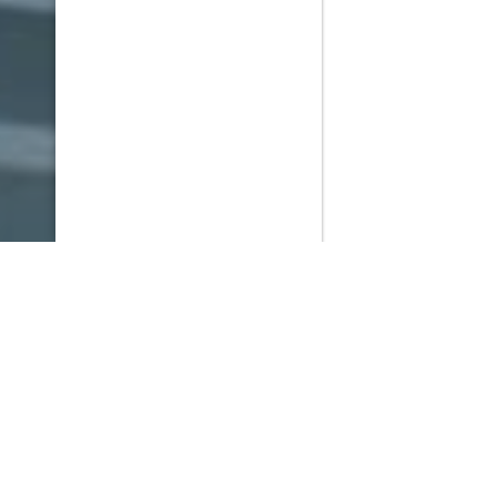
PlayMax
2026
Series populares
La Casa del Dragón
Silo
Ted Lasso
Stuart no consigue salvar el universo
Operaciones especiales: Lioness