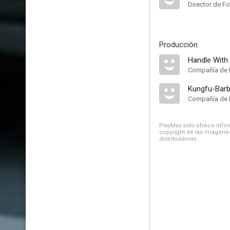
Director de Fo
Producción
Handle With
Compañía de 
Kungfu-Barb
Compañía de 
PlayMax solo ofrece inform
copyright de las imágenes
distribuidoras.