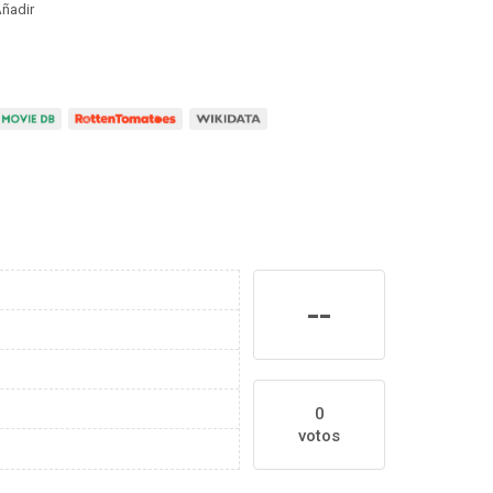
ñadir
--
0
votos