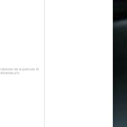
irector de la película. El
oductoras y/o