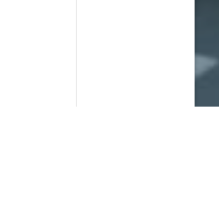
Contenido que expirara en VOD
Amazon Prime Video
Netflix
Filmin
Movistar+
Movistar+ Fibra