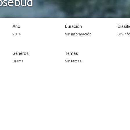
osebud
Año
Duración
Clasif
2014
Sin información
Sin inf
Géneros
Temas
Drama
Sin temas