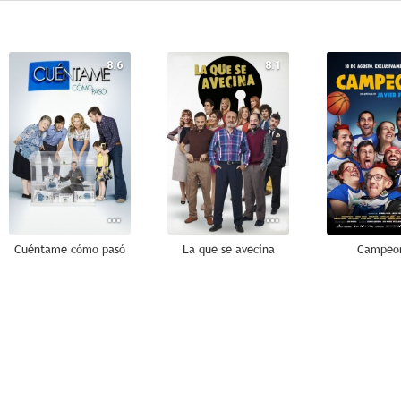
8.6
8.1
Cuéntame cómo pasó
La que se avecina
Campeo
8.5
7.7