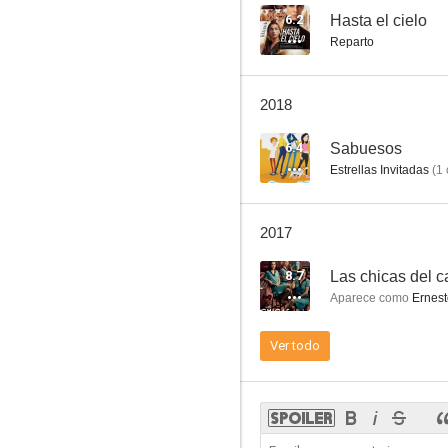
6.2
Hasta el cielo
Reparto
2018
6.4
Sabuesos
Estrellas Invitadas
(
1
2017
8.7
Las chicas del c
Aparece como
Ernest
Ver todo