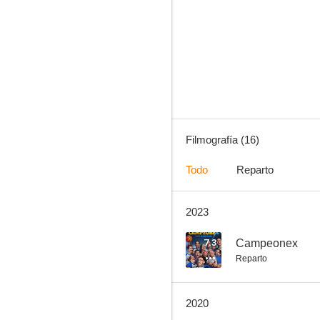
El secdleto de la tlompeta
4.3
Filmografía (16)
Todo
Reparto
2023
Las edades de Lulú
7.3
Campeonex
Reparto
2020