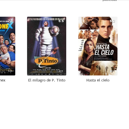
7.3
6.6
6.2
nex
El milagro de P. Tinto
Hasta el cielo
6.8
6.4
6.0