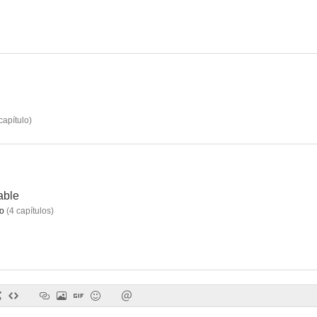
capítulo
)
able
o
(
4
capítulos
)