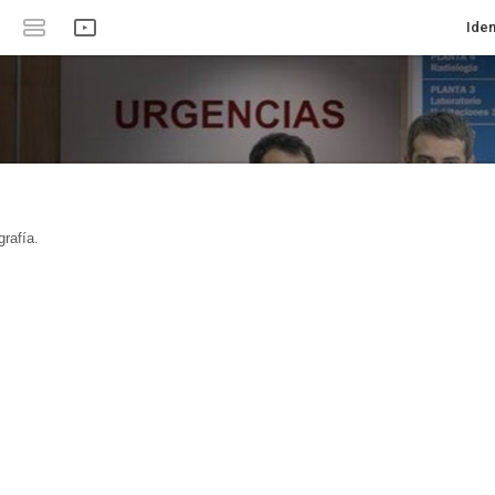
Iden
rafía.