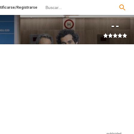
tificarse/Registrarse
--