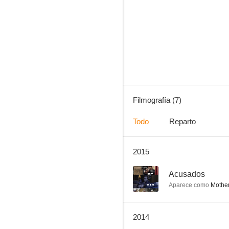
Zoop in India
--
Filmografía (7)
Todo
Reparto
2015
Ten Monologues from the Lives of the Serial Killers
--
Acusados
Aparece como
Mother
2014