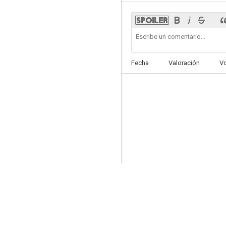
Naruto vs. Konohamaru!!
Fecha
Valoración
V
9.0
Hanasakeru Seishounen
8.5