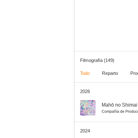
Tokyo Ghoul
8.4
Filmografía (149)
Todo
Reparto
Pro
2026
Black Clover
8.1
--
Mahō no Shimai L
Compañía de Produc
2024