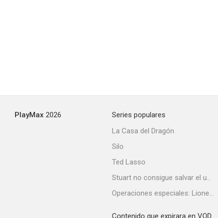
Los doce reinos
6.2
PlayMax
2026
Series populares
La Casa del Dragón
Silo
Los días de Midori
Ted Lasso
6.0
Stuart no consigue salvar el universo
Operaciones especiales: Lioness
Contenido que expirara en VOD