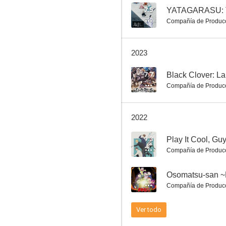
7.5
Compañía de Produc
Yona, la princesa del amanecer
2023
7.2
7.7
Black Clover: L
Compañía de Produc
2022
9.3
Play It Cool, Gu
Compañía de Produc
Naruto Shippûden 6: El camino ninja
--
Osomatsu-san ~H
5.4
Compañía de Produc
Ver todo