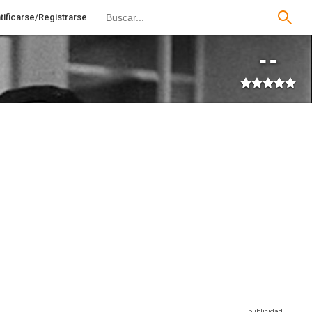
tificarse/Registrarse
--