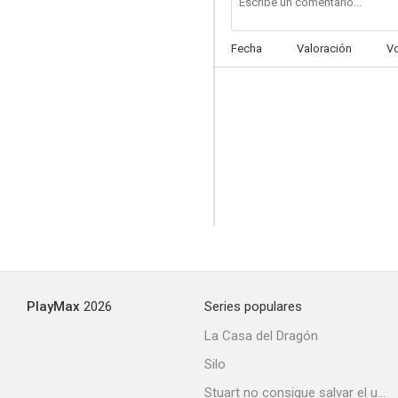
Fecha
Valoración
V
Le journal tombe à cinq heures
--
PlayMax
2026
Series populares
Le puritain
La Casa del Dragón
--
Silo
Stuart no consigue salvar el universo