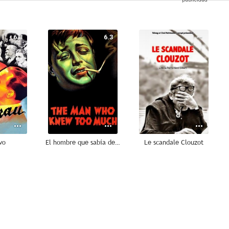
6.3
6.3
--
vo
El hombre que sabía demasiado
Le scandale Clouzot
--
--
--