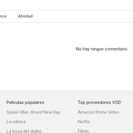
otos
Afinidad
Les inconnus dans la maison
El último de los seis
The Phanto
--
--
No hay ningun comentario.
Peliculas populares
Top proveedores VOD
Cargamento siniestro
Salónica, nido de espías
Spider-Man: Brand New Day
Amazon Prime Video
--
--
La odisea
Netflix
La boca del diablo
Filmin