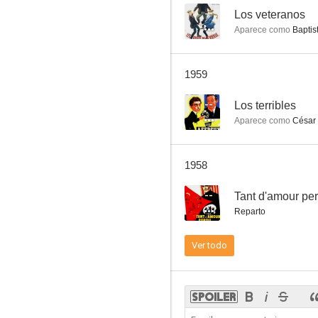
--
Los veteranos
Aparece como
Baptis
Un grand patron
1959
--
--
Los terribles
Aparece como
César
1958
--
Tant d'amour pe
Reparto
Monsieur Vincent
Ver todo
--