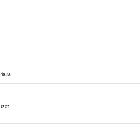
Los terribles
Tant d'amour perdu
Los fanát
--
--
ritura
Los aristócratas
T.K.X. no contesta
El rene
--
--
uzot