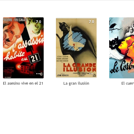
7.0
7.0
El asesino vive en el 21
La gran ilusión
El cuer
--
--