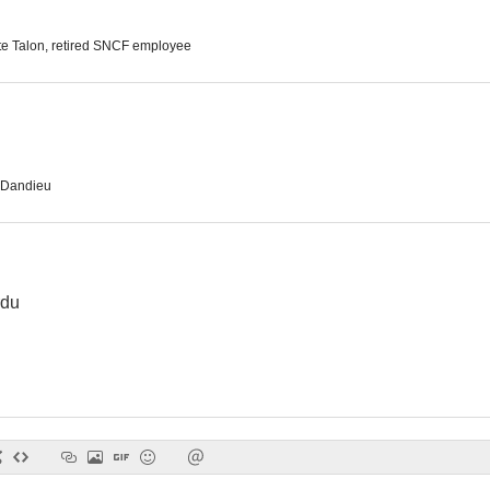
te Talon, retired SNCF employee
La valse de Paris
Justicia cumplida
--
--
 Dandieu
rdu
La fille du diable
Tainted
--
--