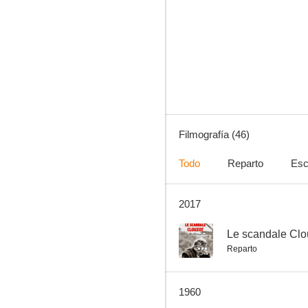
Los veteranos
--
Filmografía (46)
Todo
Reparto
Esc
2017
Les évadés
--
--
Le scandale Clo
Reparto
1960