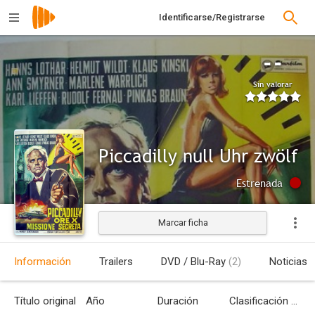
Identificarse/Registrarse
--
Sin valorar
Piccadilly null Uhr zwölf
Estrenada
Marcar ficha
Información
Trailers
DVD / Blu-Ray
(2)
Noticias
Título original
Año
Duración
Clasificación por edades