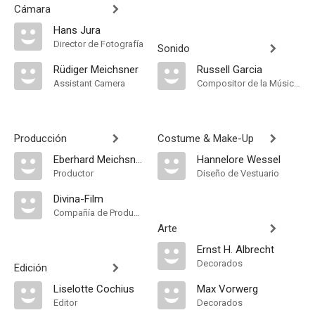
Cámara
Hans Jura
Director de Fotografía
Sonido
Rüdiger Meichsner
Russell Garcia
Assistant Camera
Compositor de la Música Original, Música
Producción
Costume & Make-Up
Eberhard Meichsner
Hannelore Wessel
Productor
Diseño de Vestuario
Divina-Film
Compañía de Produccion
Arte
Ernst H. Albrecht
Decorados
Edición
Liselotte Cochius
Max Vorwerg
Editor
Decorados