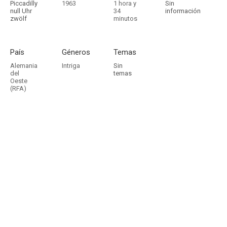
Piccadilly
1963
1 hora y
Sin
null Uhr
34
información
zwölf
minutos
País
Géneros
Temas
Alemania
Intriga
Sin
del
temas
Oeste
(RFA)