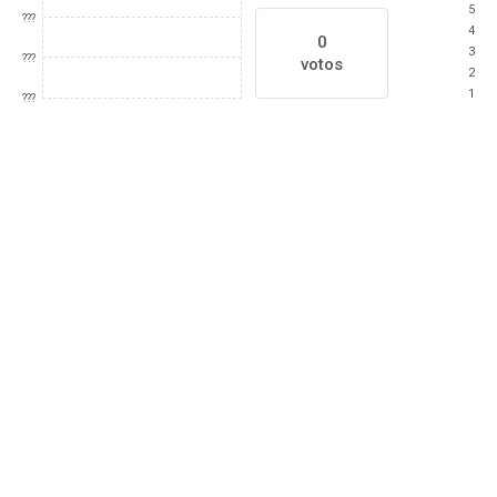
5
???
4
0
3
???
votos
2
1
???