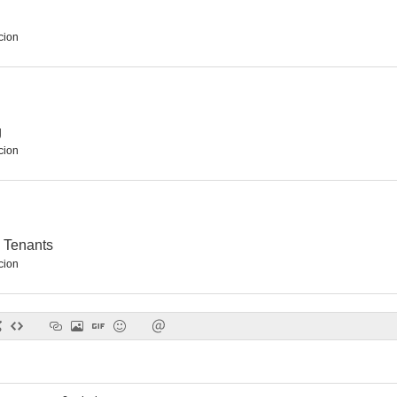
cion
g
cion
 Tenants
cion