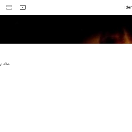
Iden
rafía.