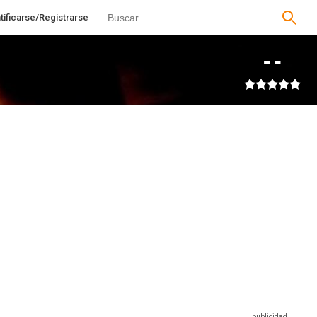
tificarse/Registrarse
--