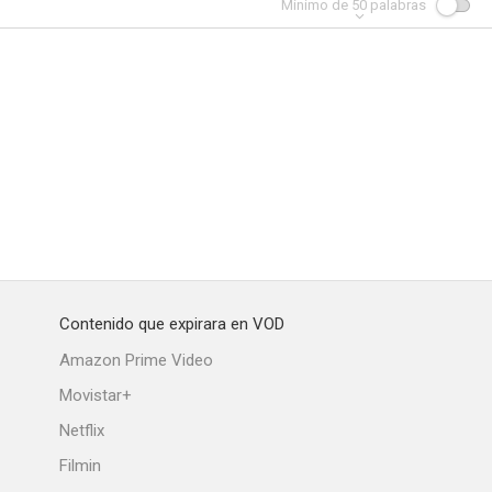
Mínimo de
50
palabras
Contenido que expirara en VOD
Amazon Prime Video
Movistar+
Netflix
Filmin