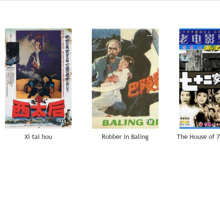
--
--
Xi tai hou
Robber In Baling
The House of 