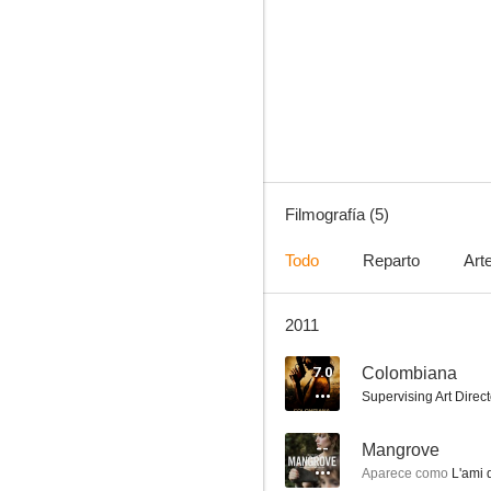
Mangrove
Filmografía (5)
Todo
Reparto
Art
2011
7.0
Colombiana
Supervising Art Direct
--
Mangrove
Aparece como
L'ami 