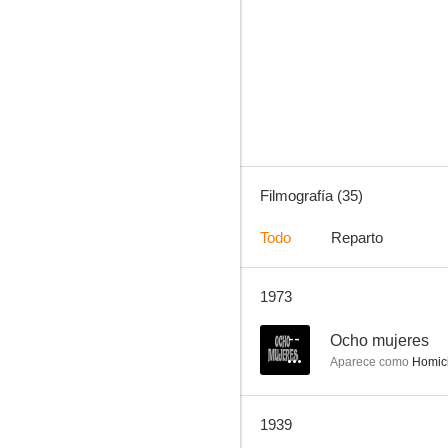
Ocho mujeres
--
Filmografía (35)
Todo
Reparto
1973
La banda de Alexander
--
--
Ocho mujeres
Aparece como
Homici
1939