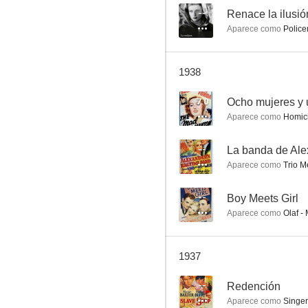
--
Renace la ilusió
Aparece como
Police
Redención
1938
--
7.0
Ocho mujeres y 
Aparece como
Homicid
--
La banda de Ale
Aparece como
Trio 
--
Boy Meets Girl
Aparece como
Olaf -
Espionage
--
1937
--
Redención
Aparece como
Singer