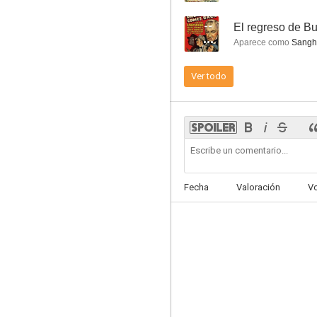
--
El regreso de 
Aparece como
Sangh
Ver todo
Contrabando humano
--
Fecha
Valoración
V
The Mystery Man
--