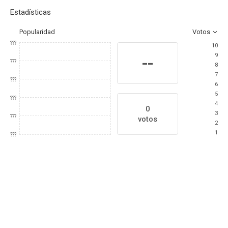
Estadísticas
Popularidad
Votos
???
10
9
--
???
8
7
???
6
5
???
4
0
3
???
votos
2
1
???