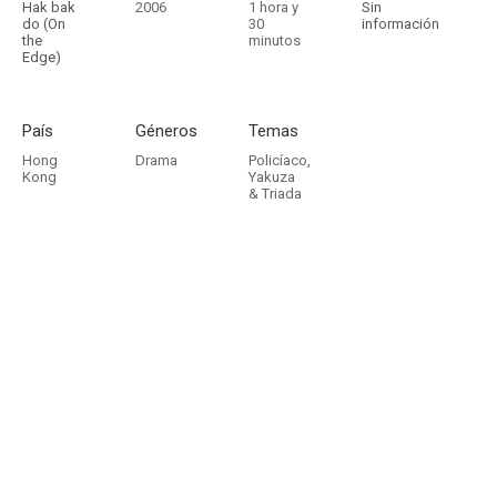
Hak bak
2006
1 hora y
Sin
do (On
30
información
the
minutos
Edge)
País
Géneros
Temas
Hong
Drama
Policíaco
,
Kong
Yakuza
& Triada