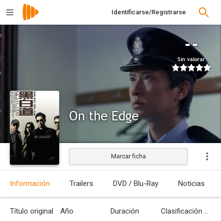
Identificarse/Registrarse
--
Sin valorar
On the Edge
Marcar ficha
Estrenada
Información
Trailers
DVD / Blu-Ray
Noticias
Título original
Año
Duración
Clasificación por edades