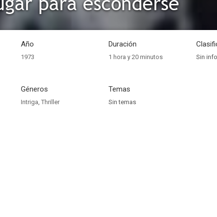
ugar para esconderse
Año
Duración
Clasif
1973
1 hora y 20 minutos
Sin inf
Géneros
Temas
Intriga
,
Thriller
Sin temas