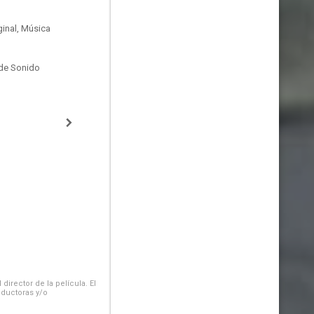
inal, Música
de Sonido
irector de la película. El
oductoras y/o