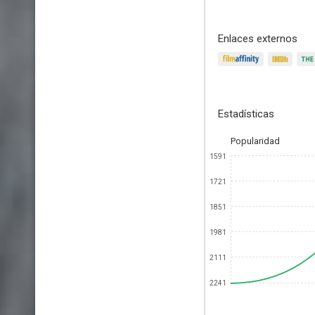
Enlaces externos
Estadísticas
Popularidad
1591
1721
1851
1981
2111
2241