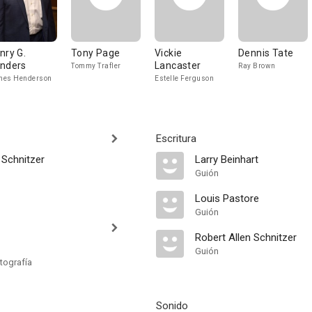
nry G.
Tony Page
Vickie
Dennis Tate
nders
Lancaster
Tommy Trafler
Ray Brown
mes Henderson
Estelle Ferguson
Escritura
 Schnitzer
Larry Beinhart
Guión
Louis Pastore
Guión
Robert Allen Schnitzer
Guión
tografía
Sonido