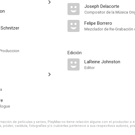
Joseph Delacorte
ton
Compositor de la Música Orig
Felipe Borrero
 Schnitzer
Mezclador de Re-Grabación 
Produccion
Edición
LaReine Johnston
Editor
ía
re
alogue
ación de películas y series, PlayMax no tiene relación alguna con el productor o el d
, póster, carátula, fotografías y/o cubiertas pertenece a sus respectivos autores, pr