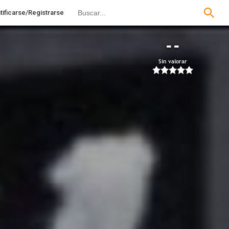
tificarse/Registrarse
--
Sin valorar