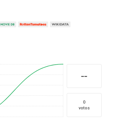
--
0
votos