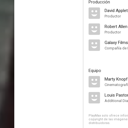
Producción
David Apple
Productor
Robert Allen
Productor
Galaxy Films
Compañía de 
Equipo
Marty Knopf
Cinematograf
Louis Pasto
Additional Di
PlayMax solo ofrece inform
copyright de las imágenes
distribuidoras.