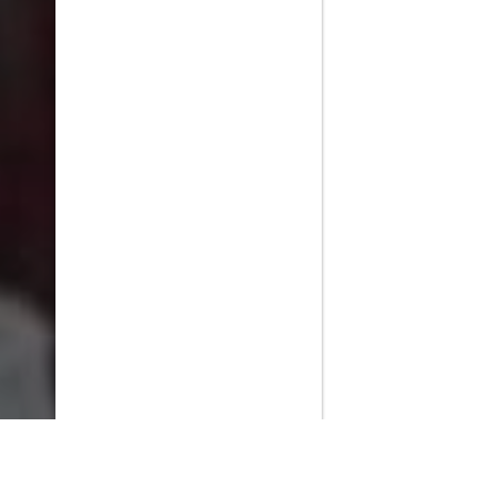
PlayMax
2026
Series populares