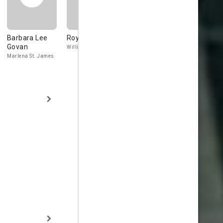
Barbara Lee
Roy White
Jed Mills
David Ora
Govan
William Decker
Chuck Bradley
Richard Scott
Marlena St. James