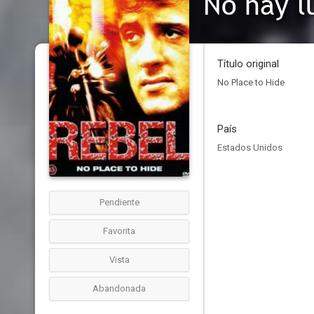
No hay l
Título original
No Place to Hide
País
Estados Unidos
Pendiente
Favorita
Vista
Abandonada