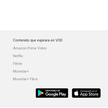
Contenido que expirara en VOD
Amazon Prime Video
Netflix
Filmin
Movistar+
Movistar+ Fibra