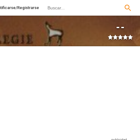
tificarse/Registrarse
--