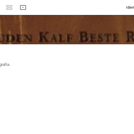
Iden
rafía.