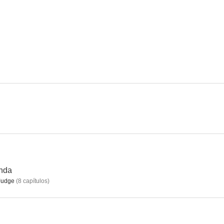
nda
 Judge
(
8
capítulos
)