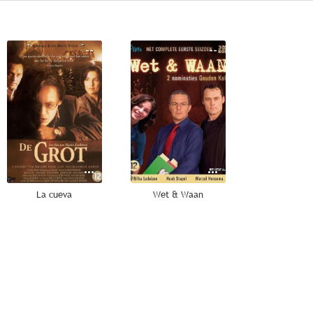
--
--
La cueva
Wet & Waan