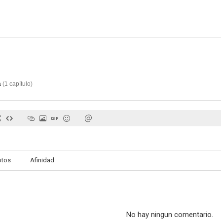
a
(
1
capítulo
)
otos
Afinidad
No hay ningun comentario.