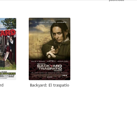
--
--
rd
Backyard: El traspatio