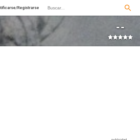
tificarse/Registrarse
--