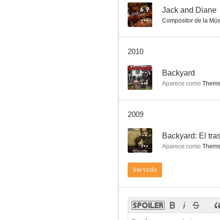
6.7
Jack and Diane
Compositor de la Mús
2010
--
Backyard
Aparece como
Thems
2009
--
Backyard: El tra
Aparece como
Thems
Ver todo