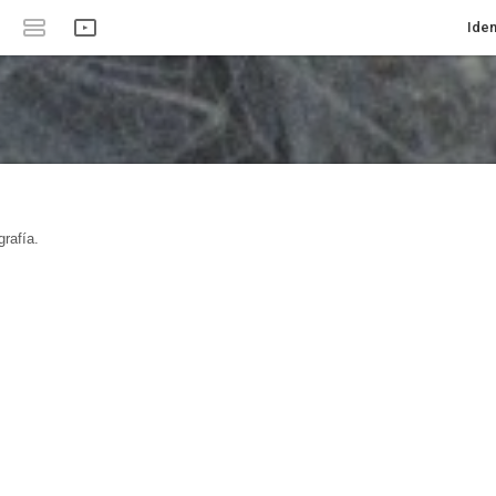
Iden
rafía.