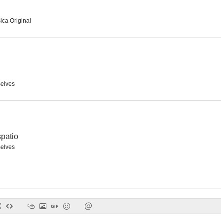
ica Original
elves
spatio
elves