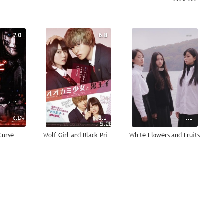
7.0
6.8
--
Curse
Wolf Girl and Black Prince
White Flowers and Fruits
--
--
--