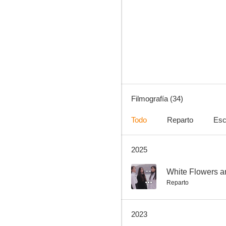
Nagatan to Aoto: Ichika no Ryourijou
--
Filmografía (34)
Todo
Reparto
Esc
2025
Chiwawa-chan
--
--
White Flowers an
Reparto
2023