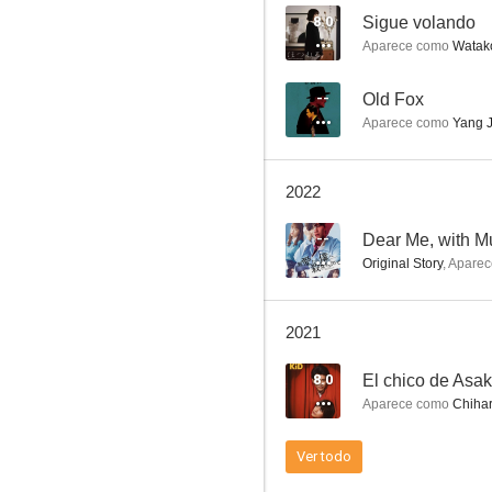
8.0
Sigue volando
Aparece como
Watak
Miracles of the Namiya General
--
Old Fox
Aparece como
Yang J
--
2022
--
Dear Me, with Mu
Original Story
,
Aparec
2021
Double Life
8.0
El chico de Asa
--
Aparece como
Chiha
Ver todo