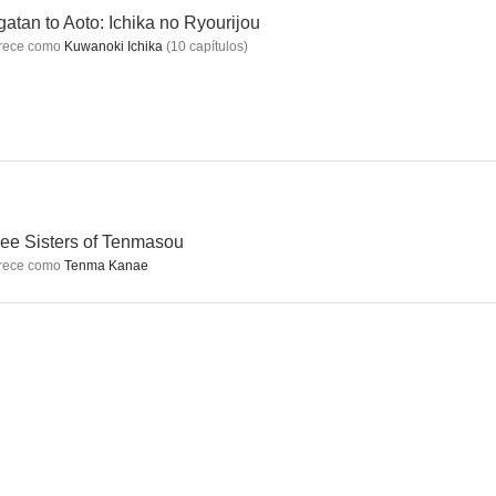
atan to Aoto: Ichika no Ryourijou
rece como
Kuwanoki Ichika
(
10
capítulos
)
se
Hanagatami
Namiya
--
--
--
ee Sisters of Tenmasou
rece como
Tenma Kanae
Night
Joint Burial
Le coeur régulier
--