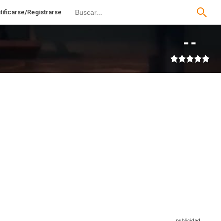
tificarse/Registrarse
--