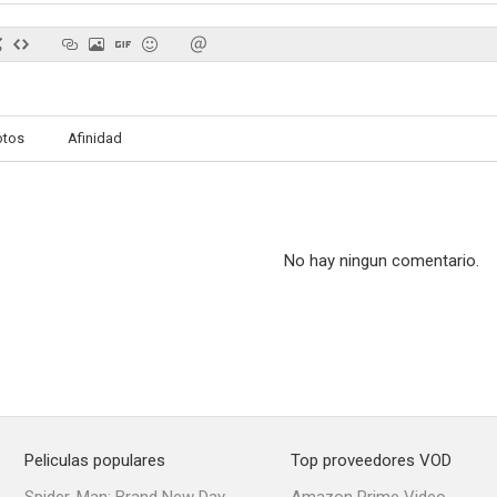
Shanti Days: 365 Days of Happy Breathing
Love's Whirlpool
Schoolgirl 
otos
Afinidad
No hay ningun comentario.
Peliculas populares
Top proveedores VOD