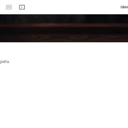
Iden
rafía.