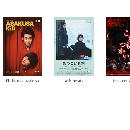
8.0
7.3
El chico de Asakusa
Aristocrats
Innocent 
--
--