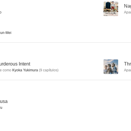
--
Nag
o
Apa
Her Sketchbook
Little Nightmares
Rever
un-Mei
--
--
rderous Intent
--
Thr
e como
Kyoka Yukimura
(
9
capítulos
)
Apa
Omukae desu
Spark
14 That 
kusa
--
--
ru