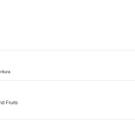
Old Fox
Dear Me, with Murderous Intent
--
--
ritura
Sanî/32
Todome no seppun
--
--
d Fruits