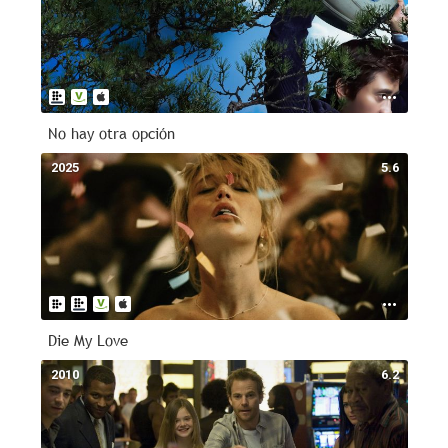
No hay otra opción
2025
5.6
Die My Love
2010
6.2