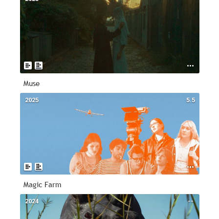
Muse
2025
5.5
Magic Farm
2024
--