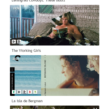
Leningrad Cowboys: These Boots
1974
--
The Working Girls
2021
7.0
La isla de Bergman