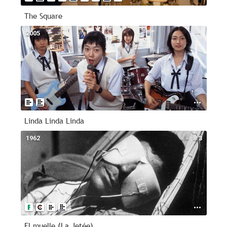
The Square
2005
--
Linda Linda Linda
1962
8.3
El muelle (La Jetée)