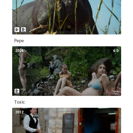
Pepe
2024
6.0
Toxic
2012
--