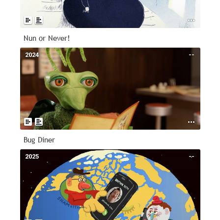
Nun or Never!
2024
--
Bug Diner
2025
--