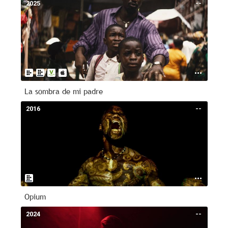
2025
--
La sombra de mi padre
2016
--
Opium
2024
--