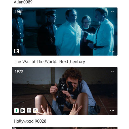
Alien0089
1981
--
The War of the World: Next Century
1973
--
Hollywood 90028