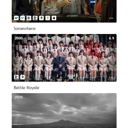
Somewhere
2000
6.9
Battle Royale
2025
--