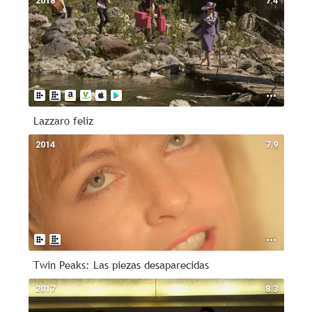
2018
7.4
Lazzaro feliz
2014
7.9
Twin Peaks: Las piezas desaparecidas
2017
8.3