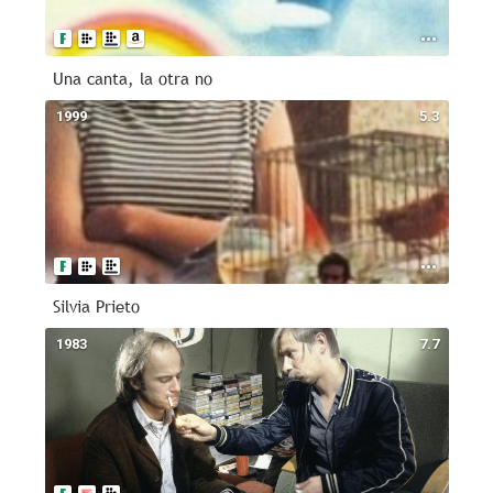
Una canta, la otra no
1999
5.3
Silvia Prieto
1983
7.7