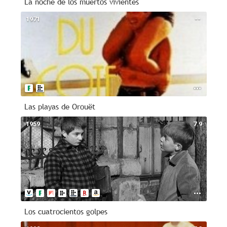
La noche de los muertos vivientes
1971
--
Las playas de Orouët
1959
7.9
Los cuatrocientos golpes