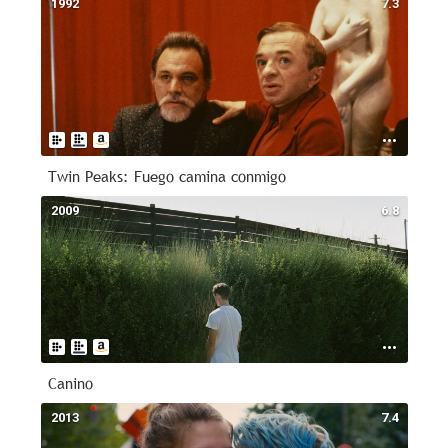
1992
7.3
Twin Peaks: Fuego camina conmigo
2009
6.8
Canino
2013
7.4