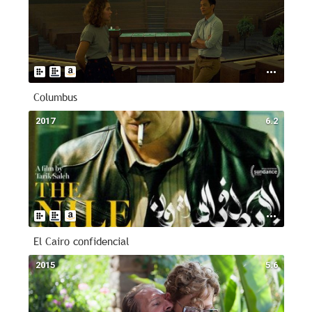
Columbus
2017
6.2
El Cairo confidencial
2015
5.6