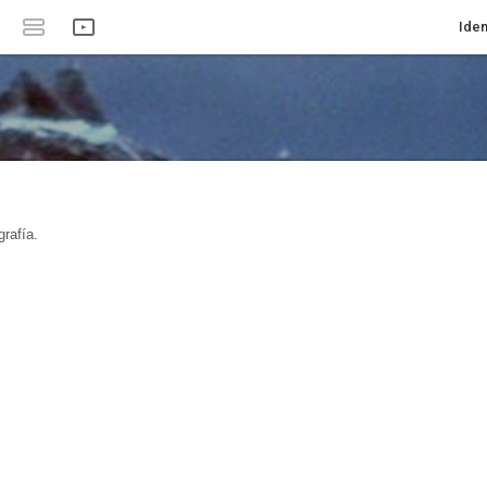
Iden
rafía.