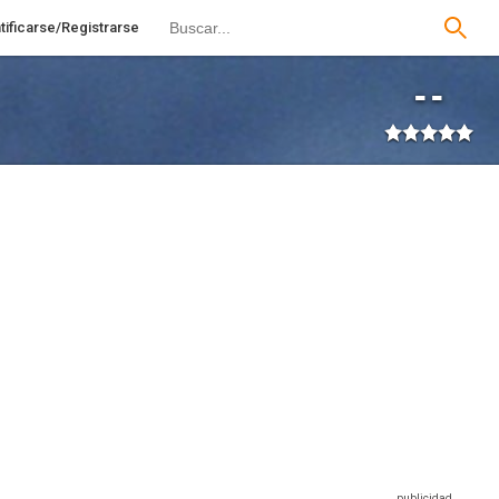
tificarse/Registrarse
--