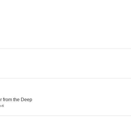
r from the Deep
-ri