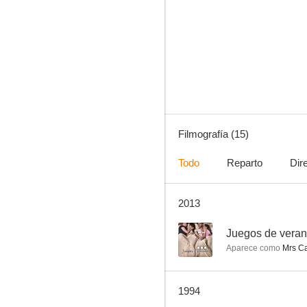
Agnes Cecilia
--
Filmografía (15)
Todo
Reparto
Dir
2013
Near and Far Away
--
--
Juegos de vera
Aparece como
Mrs C
1994