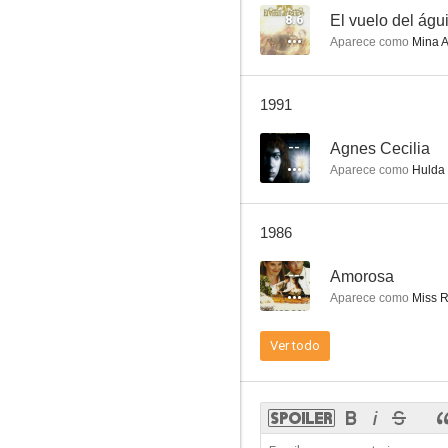
8.6
El vuelo del águ
Aparece como
Mina 
Nattmara
1991
--
--
Agnes Cecilia
Aparece como
Hulda
1986
--
Amorosa
Aparece como
Miss R
Juegos de verano
Ver todo