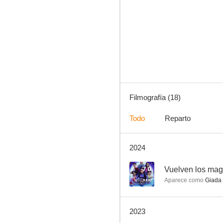
El caballero de la navidad
7.0
Filmografía (18)
Todo
Reparto
2024
Vuelven los magos de Waverly Place
6.2
7.0
Vuelven los mag
Aparece como
Giada
2023