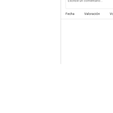
Fecha
Valoración
V
Lily & Kat