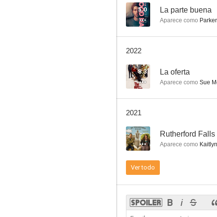
5.0
La parte buena
Aparece como
Parker
El alquiler
2022
--
8.3
La oferta
Aparece como
Sue M
2021
--
Rutherford Falls
Aparece como
Kaitly
Rutherford Falls
Ver todo
--