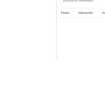
Fecha
Valoración
V
Inferno: calentamiento global
--
Golpe de suerte