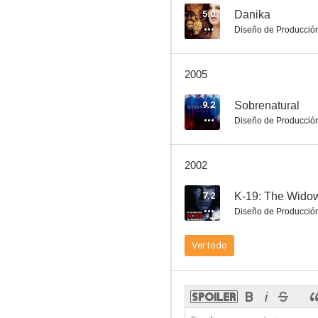
5.0
Danika
Diseño de Producció
12:01, testigo del tiempo
2005
2.5
9.2
Sobrenatural
Diseño de Producció
2002
7.2
K-19: The Wido
Diseño de Producció
Creature
Ver todo
--