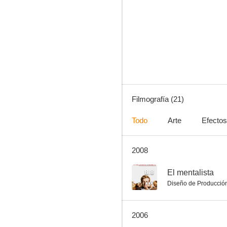
Mentiras arriesgadas
7.6
Filmografía (21)
Todo
Arte
Efectos
2008
El vuelo del navegante
6.0
8.8
El mentalista
Diseño de Producció
2006