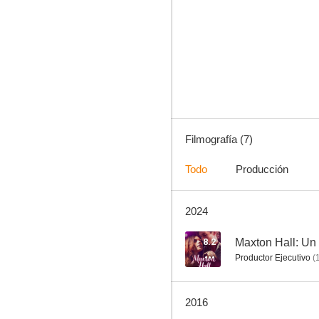
La consulta de Eifel
--
Filmografía (7)
Todo
Producción
2024
Romy
8.2
Maxton Hall: Un
Productor Ejecutivo
(
2016