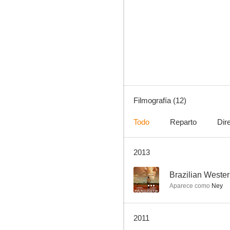
Deseo Prohibido
--
Filmografía (12)
Todo
Reparto
Dir
2013
El beso del vampiro
--
--
Brazilian Weste
Aparece como
Ney
2011