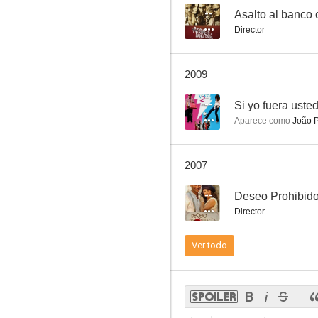
--
Asalto al banco 
Director
Tereza Batista
2009
--
Si yo fuera uste
Aparece como
João P
2007
--
Deseo Prohibid
Director
Ver todo