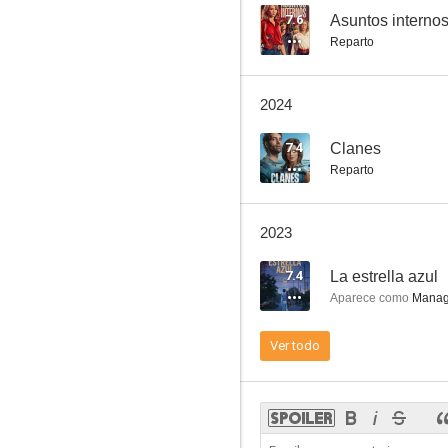
7.6
Asuntos interno
Reparto
Nuestra calle
2024
--
7.4
Clanes
Reparto
2023
7.4
La estrella azul
Aparece como
Manag
Los inconvenientes de no ser Dios
Ver todo