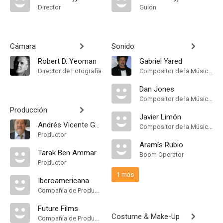
Director
Guión
Cámara
Sonido
Robert D. Yeoman
Gabriel Yared
Director de Fotografía
Compositor de la Música Original
Dan Jones
Compositor de la Música Original
Producción
Javier Limón
Andrés Vicente Gómez
Compositor de la Música Original
Productor
Aramís Rubio
Tarak Ben Ammar
Boom Operator
Productor
1 más
Iberoamericana
Compañía de Produccion
Future Films
Costume & Make-Up
Compañía de Produccion