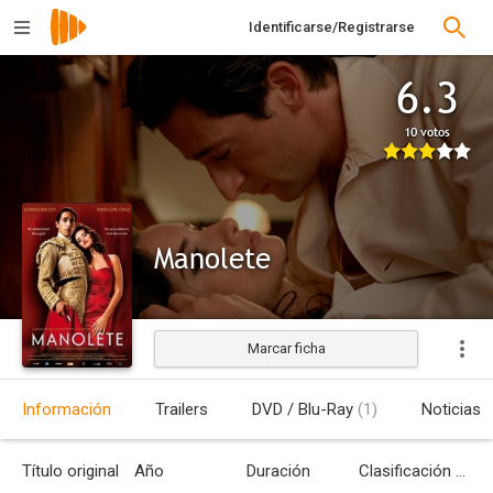
Identificarse/Registrarse
6.3
10 votos
Manolete
Marcar ficha
Estrenada
Información
Trailers
DVD / Blu-Ray
(1)
Noticias
Título original
Año
Duración
Clasificación por edades