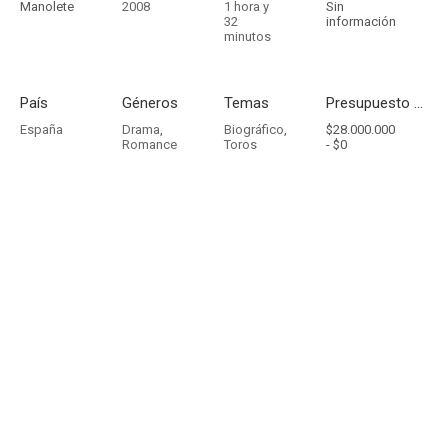
Manolete
2008
1 hora y
Sin
32
información
minutos
País
Géneros
Temas
Presupuesto - Ingresos
España
Drama
,
Biográfico
,
$28.000.000
Romance
Toros
-
$0