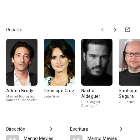
Reparto
Adrien Brody
Penélope Cruz
Nacho
Santiago
Aldeguer
Segura
Manuel Rodríguez
Lupe Sino
Sánchez "Manolete"
Luis Miguel
Guillermo
Dominguín
Dirección
Escritura
Menno Meyjes
Menno Meyjes