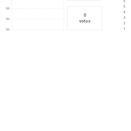
6
5
???
4
0
3
???
votos
2
1
???