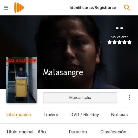
Identificarse/Registrarse
--
Sin valorar
Malasangre
Marcar ficha
Estrenada
Información
Trailers
DVD / Blu-Ray
Noticias
Título original
Año
Duración
Clasificación por edades