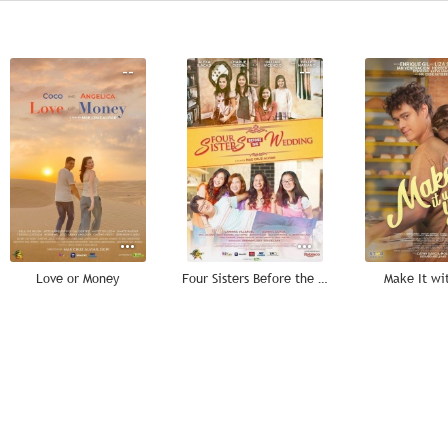
--
--
Love or Money
Four Sisters Before the Wedding
Make It wi
--
--