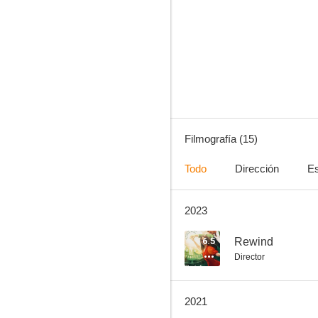
Dolce Amore
--
Filmografía (15)
Todo
Dirección
Es
2023
She's the One
6.5
Rewind
Director
2021