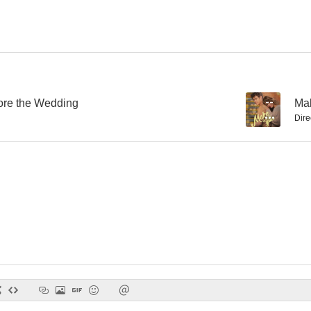
fore the Wedding
--
Mak
Dire