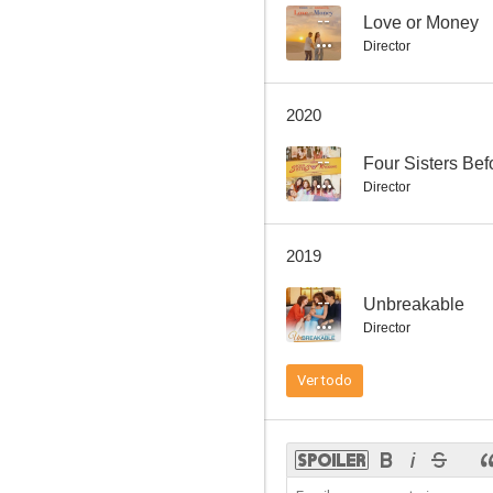
--
Love or Money
Director
2020
--
Four Sisters Be
Director
2019
--
Unbreakable
Director
Ver todo