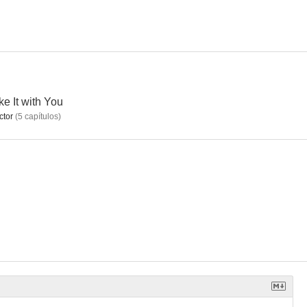
e It with You
ctor
(
5
capítulos
)