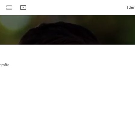
Iden
rafía.