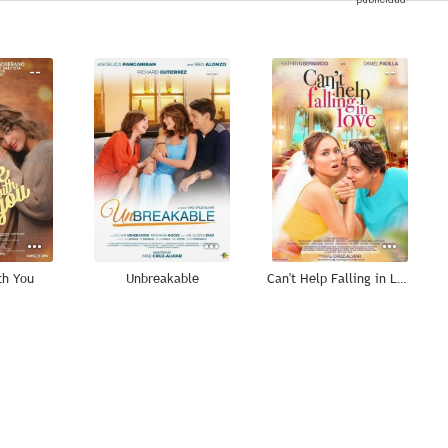
--
--
--
th You
Unbreakable
Can't Help Falling in Love
--
--
--