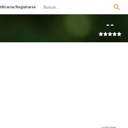
tificarse/Registrarse
--