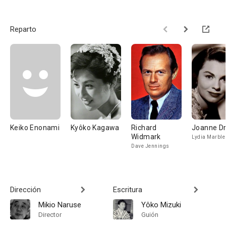
Reparto
Keiko Enonami
Kyôko Kagawa
Richard
Joanne D
Widmark
Lydia Marble
Dave Jennings
Dirección
Escritura
Mikio Naruse
Yôko Mizuki
Director
Guión