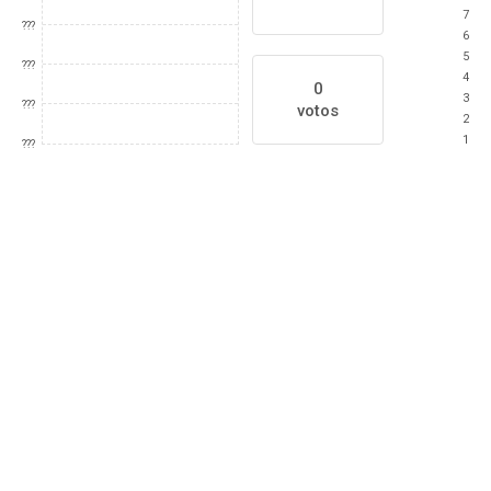
7
???
6
5
???
4
0
3
???
votos
2
1
???