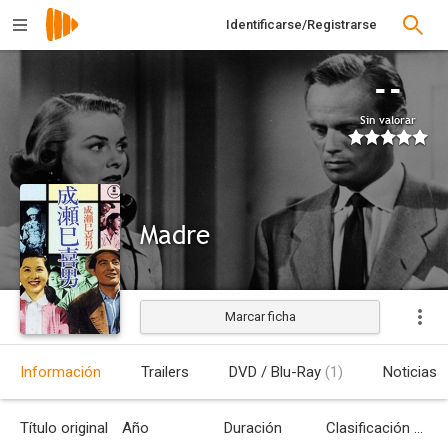
Identificarse/Registrarse
--
Sin valorar
Madre
Marcar ficha
Estrenada
Información
Trailers
DVD / Blu-Ray
(1)
Noticias
Título original
Año
Duración
Clasificación por edades