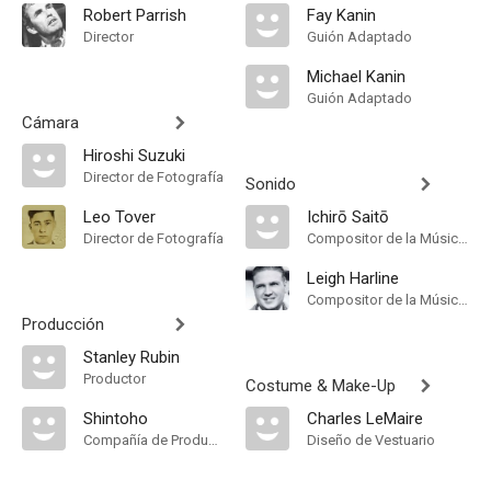
Robert Parrish
Fay Kanin
Director
Guión Adaptado
Michael Kanin
Guión Adaptado
Cámara
Hiroshi Suzuki
Director de Fotografía
Sonido
Leo Tover
Ichirō Saitō
Director de Fotografía
Compositor de la Música Original
Leigh Harline
Compositor de la Música Original
Producción
Stanley Rubin
Productor
Costume & Make-Up
Shintoho
Charles LeMaire
Compañía de Produccion
Diseño de Vestuario