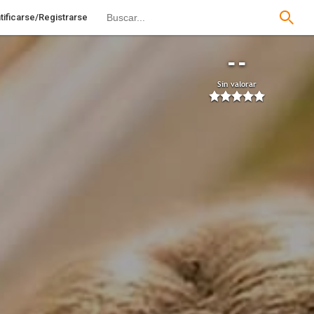
tificarse/Registrarse
--
Sin valorar