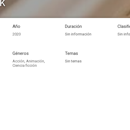
k
Año
Duración
Clasif
2020
Sin información
Sin inf
Géneros
Temas
Acción
,
Animación
,
Sin temas
Ciencia ficción