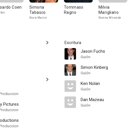
oardo Coen
Simona
Tommaso
Milvia
Tabasco
Ragno
Marigliano
teo
Nora Marini
Nonna Mirande
Escritura
Jason Fuchs
Guión
Simon Kinberg
Guión
Ken Nolan
Guión
Produccion
Dan Mazeau
 Pictures
Guión
Produccion
oductions
Produccion