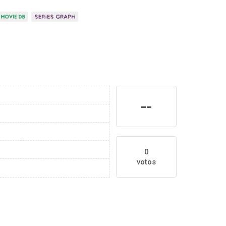
--
0
votos