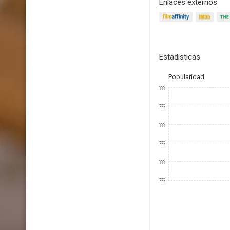
Enlaces externos
Estadísticas
Popularidad
???
???
???
???
???
???