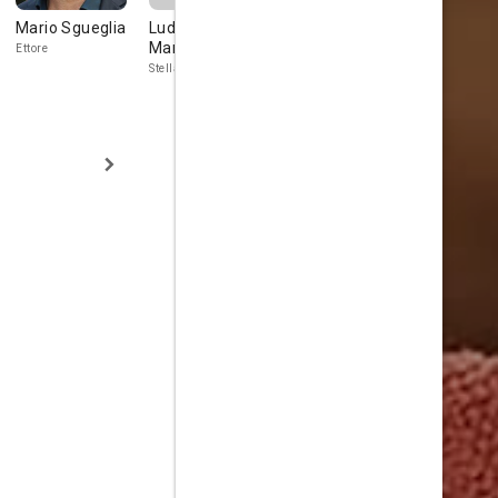
Mario Sgueglia
Ludovica
Lia Grieco
Guglielmo
Martino
Poggi
Ettore
Rosa Gabrielli
Stella
Giggi