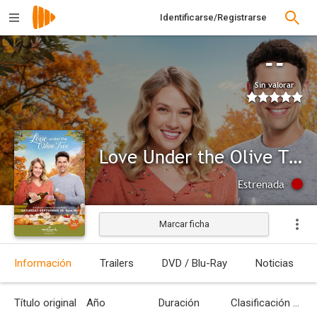
Identificarse/Registrarse
--
Sin valorar
Love Under the Olive Tree
Estrenada
Marcar ficha
Información
Trailers
DVD / Blu-Ray
Noticias
Título original
Año
Duración
Clasificación por edades