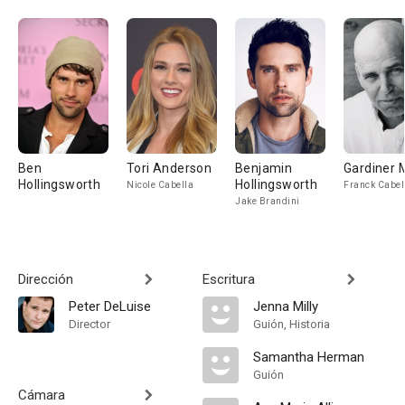
Ben
Tori Anderson
Benjamin
Gardiner M
Hollingsworth
Hollingsworth
Nicole Cabella
Franck Cabel
Jake Brandini
Dirección
Escritura
Peter DeLuise
Jenna Milly
Director
Guión, Historia
Samantha Herman
Guión
Cámara