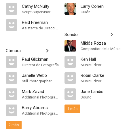
Cathy McNulty
Larry Cohen
Script Supervisor
Guión
Reid Freeman
Asistente de Dirección
Sonido
Miklós Rózsa
Compositor de la Música Original
Cámara
Paul Glickman
Ken Hall
Director de Fotografía
Music Editor
Janelle Webb
Robin Clarke
Still Photographer
Music Editor
Mark Zavad
Jane Landis
Additional Photography
Sound
Barry Abrams
1 más
Additional Photography
2 más