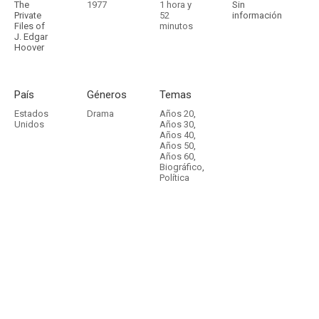
The
1977
1 hora y
Sin
Private
52
información
Files of
minutos
J. Edgar
Hoover
País
Géneros
Temas
Estados
Drama
Años 20
,
Unidos
Años 30
,
Años 40
,
Años 50
,
Años 60
,
Biográfico
,
Política