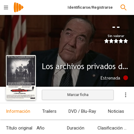
Identificarse/Registrarse
--
Sin valorar
Los archivos privados de Hoover
Estrenada
Marcar ficha
Información
Trailers
DVD / Blu-Ray
Noticias
Título original
Año
Duración
Clasificación por edades