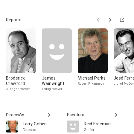
Reparto
Broderick
James
Michael Parks
José Ferr
Crawford
Wainwright
Robert F. Kennedy
Lionel McCoy
J. Edgar Hoover
Young Hoover
Dirección
Escritura
Larry Cohen
Reid Freeman
Director
Guión