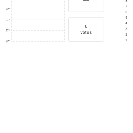
8
7
???
6
5
???
4
0
3
???
votos
2
1
???