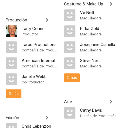
Costume & Make-Up
Ve Neill
Maquilladora
Producción
Larry Cohen
Rifka Gold
Productor
Maquilladora
Larco Productions
Josephine Cianella
Compañía de Produccion
Maquilladora
American International Productions
Steve Neill
Compañía de Produccion
Maquilladora
Janelle Webb
2 más
Co-Productor
5 más
Arte
Cathy Davis
Diseño de Producción
Edición
Chris Lebenzon