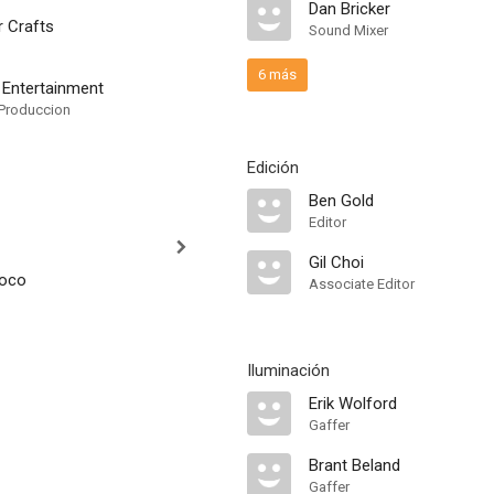
Dan Bricker
r Crafts
Sound Mixer
6 más
Entertainment
Produccion
Edición
Ben Gold
Editor
Gil Choi
coco
Associate Editor
Iluminación
Erik Wolford
Gaffer
Brant Beland
Gaffer