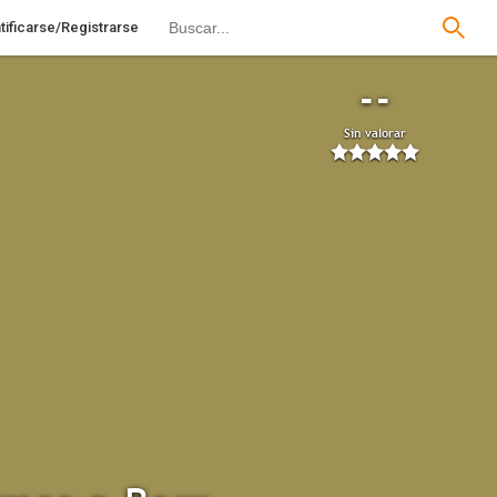
tificarse/Registrarse
--
Sin valorar