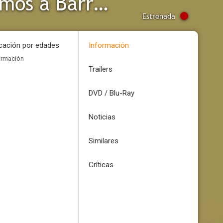
Los amigos del barrio: Cómo llegamos a Barrio Sésamo
Estrenada
icación por edades
Información
ormación
Trailers
DVD / Blu-Ray
Noticias
Similares
Críticas