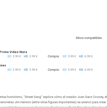
Sitios compatibles
rime Video Store
SD
3.99 €
HD
3.99 €
Compra:
SD
5.99 €
HD
6.99 €
unes
SD
3.99 €
HD
3.99 €
Compra:
SD
5.99 €
HD
6.99 €
entas homónimo, "Street Gang" explora cómo el creador Joan Ganz Cooney, el 
arionetas Jim Henson (entre otras figuras importantes) se unieron para crear u