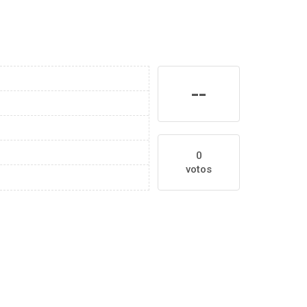
--
0
votos