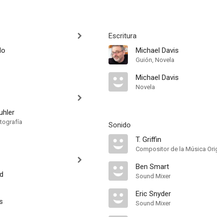
Escritura
lo
Michael Davis
Guión, Novela
Michael Davis
Novela
uhler
tografía
Sonido
T. Griffin
Compositor de la Música Orig
Ben Smart
d
Sound Mixer
Eric Snyder
s
Sound Mixer