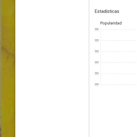
Estadísticas
Popularidad
???
???
???
???
???
???