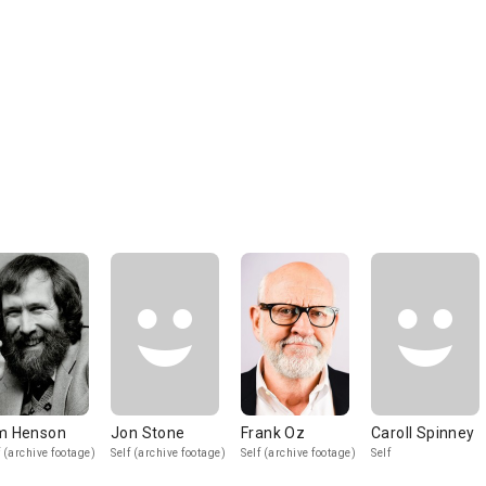
m Henson
Jon Stone
Frank Oz
Caroll Spinney
f (archive footage)
Self (archive footage)
Self (archive footage)
Self