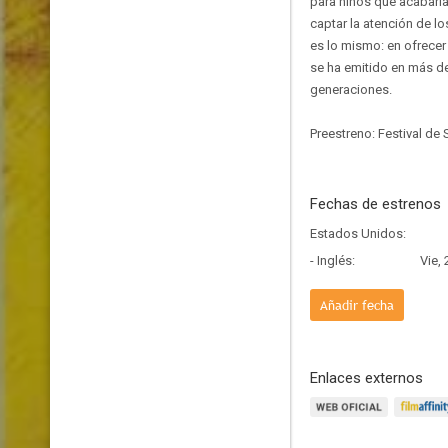
para niños que acabaría
captar la atención de l
es lo mismo: en ofrece
se ha emitido en más d
generaciones.
Preestreno: Festival de
Fechas de estrenos
Estados Unidos:
- Inglés:
Vie,
Añadir fecha
Enlaces externos