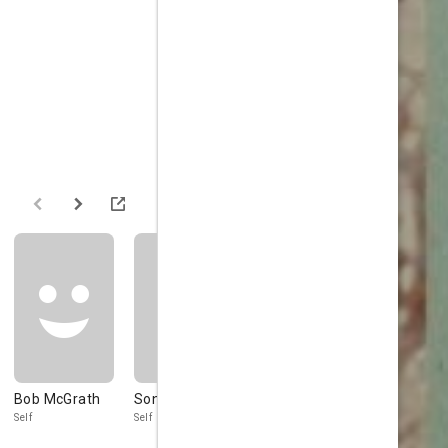
Bob McGrath
Sonia Manzano
Emilio Delgado
Lloyd Morri
Self
Self
Self
Self