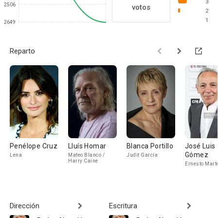
3
2506
votos
2
1
2649
Reparto
Penélope Cruz
Lluís Homar
Blanca Portillo
José Luis
Gómez
Lena
Mateo Blanco /
Judit García
Harry Caine
Ernesto Mart
Dirección
Escritura