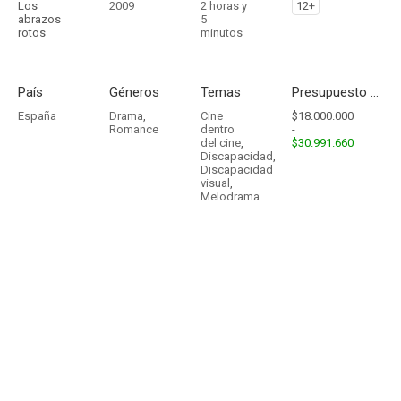
Los
2009
2 horas y
12+
abrazos
5
rotos
minutos
País
Géneros
Temas
Presupuesto - Ingresos
España
Drama
,
Cine
$18.000.000
Romance
dentro
-
del cine
,
$30.991.660
Discapacidad
,
Discapacidad
visual
,
Melodrama