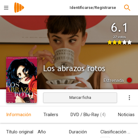
Identificarse/Registrarse
6.1
27 votos
Los abrazos rotos
Estrenada
Marcar ficha
Información
Trailers
DVD / Blu-Ray
(4)
Noticias
Título original
Año
Duración
Clasificación por edades