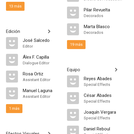
13 más
Pilar Revuelta
Decorados
Marta Blasco
Edición
Decorados
José Salcedo
19 más
Editor
Álex F. Capilla
Dialogue Editor
Equipo
Rosa Ortiz
Reyes Abades
Assistant Editor
Special Effects
Manuel Laguna
César Abades
Assistant Editor
Special Effects
1 más
Joaquín Vergara
Special Effects
Daniel Reboul
Efectos Visuales