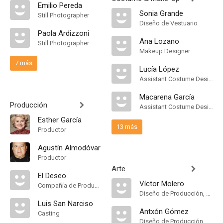
Emilio Pereda
Sonia Grande
Still Photographer
Diseño de Vestuario
Paola Ardizzoni
Ana Lozano
Still Photographer
Makeup Designer
7 más
Lucía López
Assistant Costume Designer
Macarena García
Producción
Assistant Costume Designer
Esther García
13 más
Productor
Agustín Almodóvar
Productor
Arte
El Deseo
Víctor Molero
Compañía de Produccion
Diseño de Producción, Dirección Artística
Luis San Narciso
Antxón Gómez
Casting
Diseño de Producción