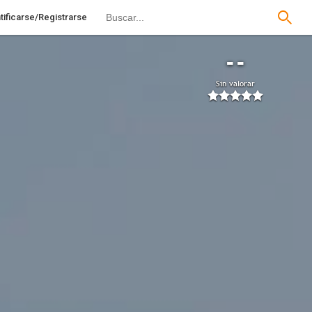
tificarse/Registrarse
--
Sin valorar