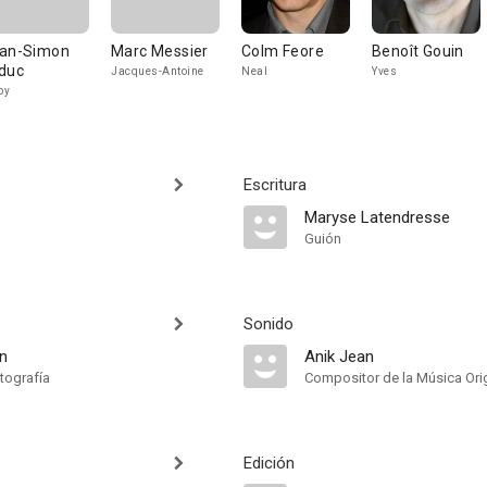
an-Simon
Marc Messier
Colm Feore
Benoît Gouin
duc
Jacques-Antoine
Neal
Yves
by
Escritura
Maryse Latendresse
Guión
Sonido
in
Anik Jean
tografía
Compositor de la Música Orig
Edición