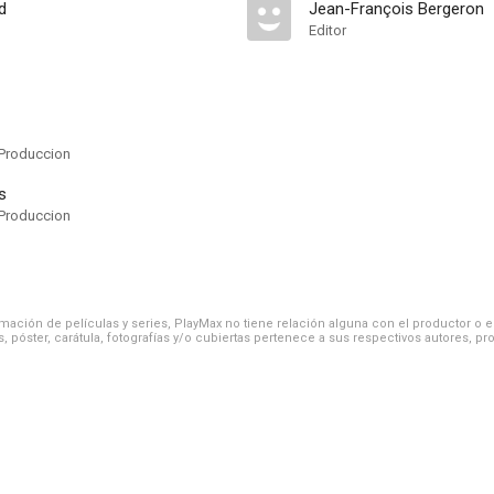
d
Jean-François Bergeron
Editor
Produccion
s
Produccion
ación de películas y series, PlayMax no tiene relación alguna con el productor o el d
, póster, carátula, fotografías y/o cubiertas pertenece a sus respectivos autores, pr