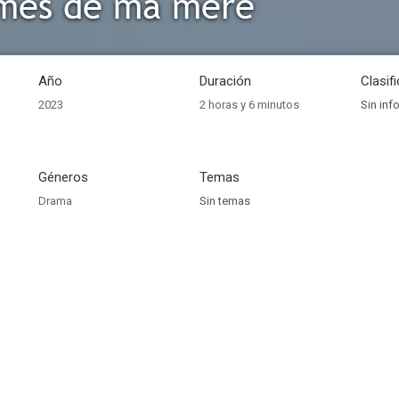
mes de ma mère
Año
Duración
Clasif
2023
2 horas y 6 minutos
Sin inf
Géneros
Temas
Drama
Sin temas