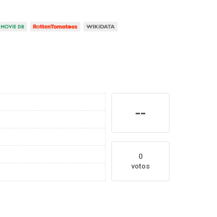
--
0
votos