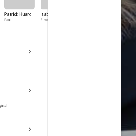
Patrick Huard
Isabel Richer
Sandrine
Anne-Mari
Bisson
Cadieux
Paul
Simone
Michou
Anne
inal