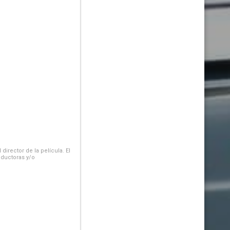
irector de la película. El
oductoras y/o