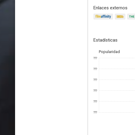
Enlaces externos
Estadísticas
Popularidad
???
???
???
???
???
???