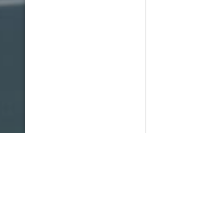
PlayMax
2026
Series populares
La Casa del Dragón
Silo
Stuart no consigue salvar el universo
Ted Lasso