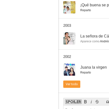
--
¡Qué buena se p
Reparto
2003
--
La señora de C
Aparece como
Andrés
2002
7.5
Juana la virgen
Reparto
Ver todo