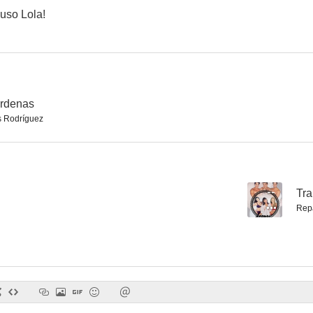
uso Lola!
árdenas
 Rodríguez
--
Tra
Rep