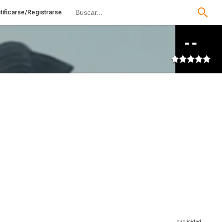
tificarse/Registrarse
--