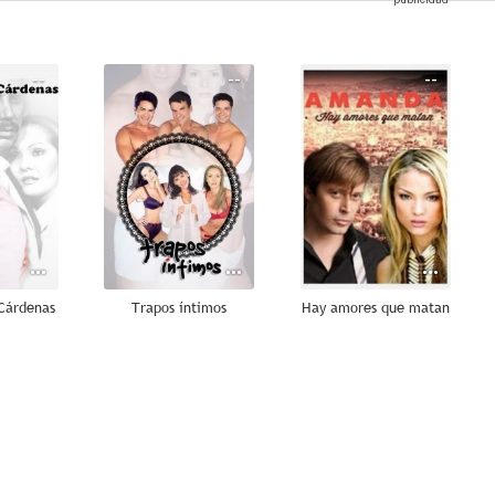
--
--
--
 Cárdenas
Trapos íntimos
Hay amores que matan
--