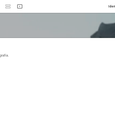
Iden
rafía.