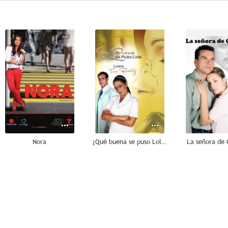
--
--
Nora
¡Qué buena se puso Lola!
La señora de
--
--