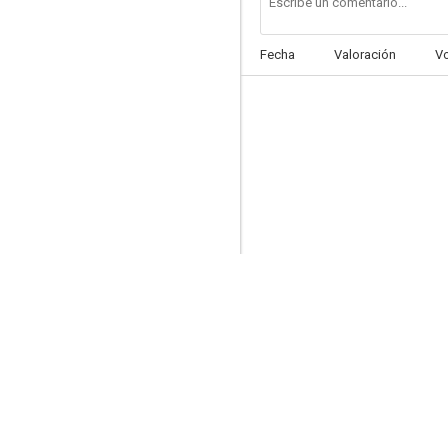
Fecha
Valoración
V
El luchador solitario
--
El destino de Lee Khan
--