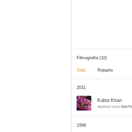
Asia: Go
--
Filmografía (32)
Todo
Reparto
2011
Girl with a Gun
--
--
Kubla Khan
Aparece como
Iron P
1996