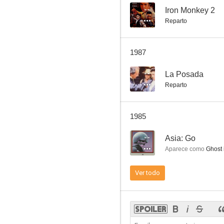
--
Iron Monkey 2
Reparto
Magnificent Wanderers
1987
--
--
La Posada
Reparto
1985
--
Asia: Go
Aparece como
Ghost i
The New Shaolin Boxers
Ver todo
--