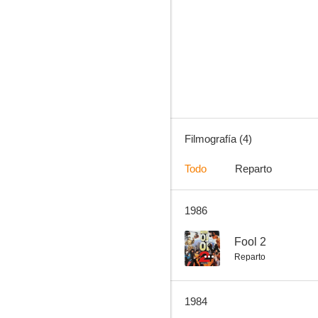
The Magpie's Passion
Filmografía (4)
Todo
Reparto
1986
--
Fool 2
Reparto
1984