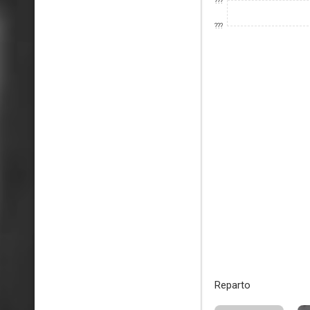
???
???
Reparto