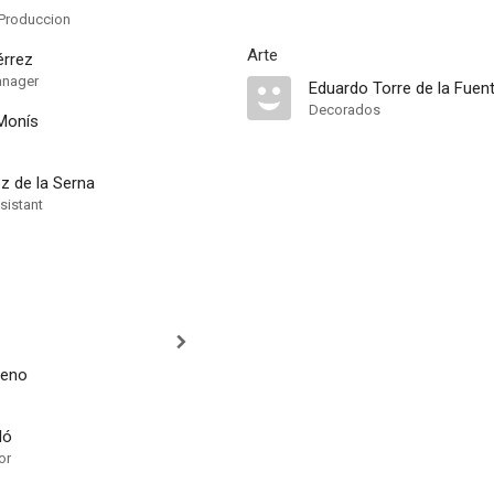
Produccion
Arte
érrez
anager
Eduardo Torre de la Fuen
Decorados
Monís
 de la Serna
sistant
meno
ló
or