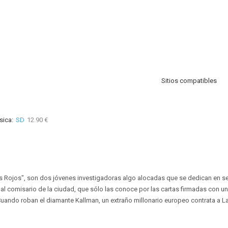
Sitios compatibles
sica:
SD
12.90 €
ios Rojos", son dos jóvenes investigadoras algo alocadas que se dedican en se
l comisario de la ciudad, que sólo las conoce por las cartas firmadas con u
. Cuando roban el diamante Kallman, un extraño millonario europeo contrata a L