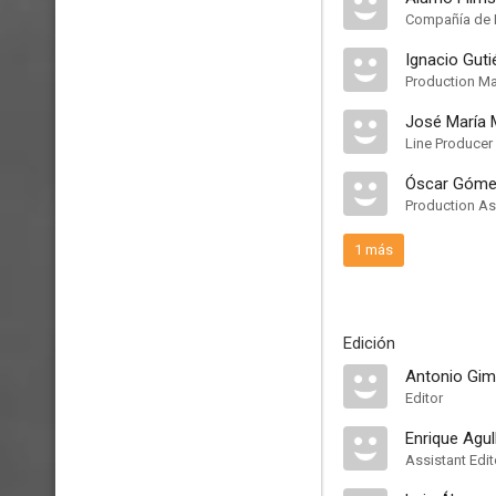
Compañía de 
Ignacio Guti
Production M
José María 
Line Producer
Óscar Gómez
Production As
1 más
Edición
Antonio Gi
Editor
Enrique Agul
Assistant Edit