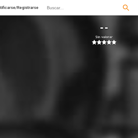
tificarse/Registrarse
--
Sin valorar