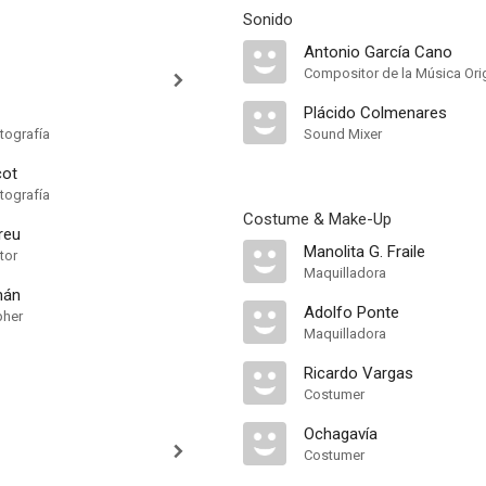
Sonido
Antonio García Cano
Compositor de la Música Orig
Plácido Colmenares
tografía
Sound Mixer
cot
tografía
Costume & Make-Up
reu
Manolita G. Fraile
tor
Maquilladora
mán
Adolfo Ponte
pher
Maquilladora
Ricardo Vargas
Costumer
Ochagavía
Costumer