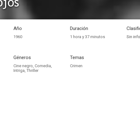
ojos
Año
Duración
Clasif
1960
1 hora y 37 minutos
Sin inf
Géneros
Temas
Cine negro
,
Comedia
,
Crimen
Intriga
,
Thriller