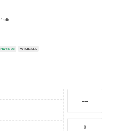
ñadir
--
0