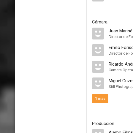
Cámara
Juan Mariné
Director de Fo
Emilio Foris
Director de Fo
Ricardo And
Camera Opera
Miguel Guz
Still Photogra
1 más
Producción
Alamo Films