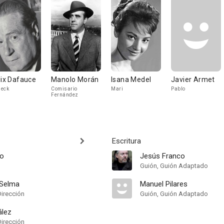
lix Dafauce
Manolo Morán
Isana Medel
Javier Armet
eck
Comisario
Mari
Pablo
Fernández
Escritura
co
Jesús Franco
Guión, Guión Adaptado
 Selma
Manuel Pilares
Dirección
Guión, Guión Adaptado
ález
Dirección