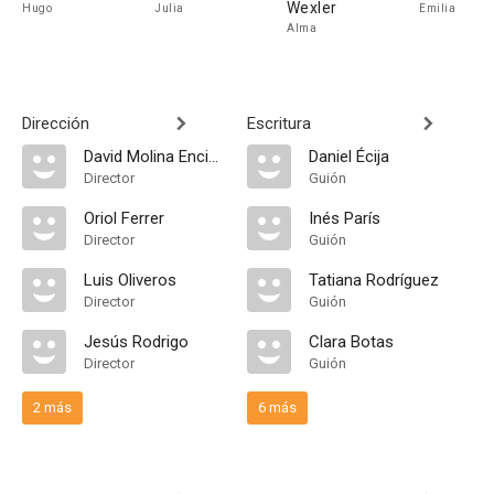
Wexler
Hugo
Julia
Emilia
Alma
Dirección
Escritura
David Molina Encinas
Daniel Écija
Director
Guión
Oriol Ferrer
Inés París
Director
Guión
Luis Oliveros
Tatiana Rodríguez
Director
Guión
Jesús Rodrigo
Clara Botas
Director
Guión
2 más
6 más