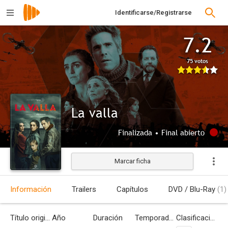
Identificarse/Registrarse
7.2
75 votos
La valla
Finalizada • Final abierto
Marcar ficha
Información
Trailers
Capítulos
DVD / Blu-Ray
(1)
Título original
Año
Duración
Temporadas
Clasificación por edades