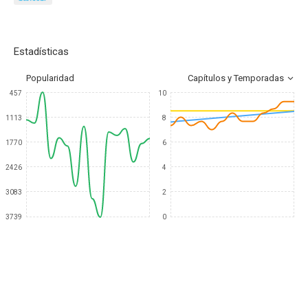
Estadísticas
Popularidad
Capítulos y Temporadas
457
10
1113
8
1770
6
2426
4
3083
2
3739
0