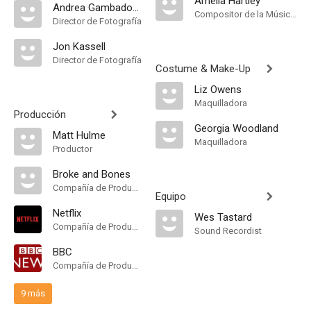
Amelia Hartley
Andrea Gambadoro
Compositor de la Música Original
Director de Fotografía
Jon Kassell
Director de Fotografía
Costume & Make-Up
Liz Owens
Maquilladora
Producción
Georgia Woodland
Matt Hulme
Maquilladora
Productor
Broke and Bones
Compañía de Produccion
Equipo
Netflix
Wes Tastard
Compañía de Produccion
Sound Recordist
BBC
Compañía de Produccion
9 más