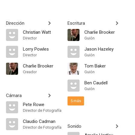
Dirección
Escritura
Christian Watt
Charlie Brooker
Director
Guión
Lorry Powles
Jason Hazeley
Director
Guión
Charlie Brooker
Tom Baker
Creador
Guión
Ben Caudell
Guión
Cámara
5 más
Pete Rowe
Director de Fotografía
Claudio Cadman
Sonido
Director de Fotografía