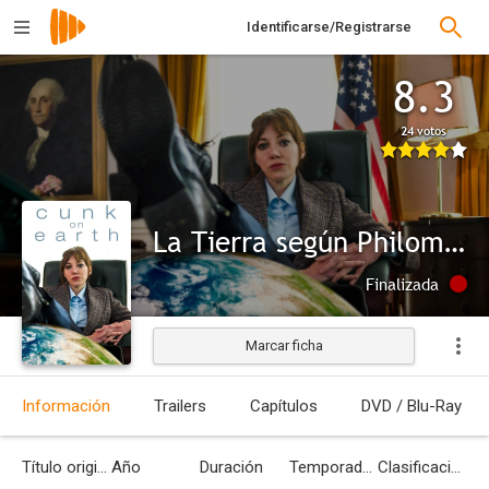
Identificarse/Registrarse
8.3
24 votos
La Tierra según Philomena Cunk
Finalizada
Marcar ficha
Información
Trailers
Capítulos
DVD / Blu-Ray
Título original
Año
Duración
Temporadas
Clasificación por edades