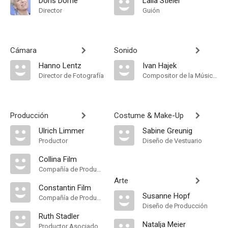
Doris Dörrie
Laila Stieler
Director
Guión
Cámara
Sonido
Hanno Lentz
Ivan Hajek
Director de Fotografía
Compositor de la Música Original
Producción
Costume & Make-Up
Ulrich Limmer
Sabine Greunig
Productor
Diseño de Vestuario
Collina Film
Compañía de Produccion
Arte
Constantin Film
Susanne Hopf
Compañía de Produccion
Diseño de Producción
Ruth Stadler
Natalja Meier
Productor Asociado