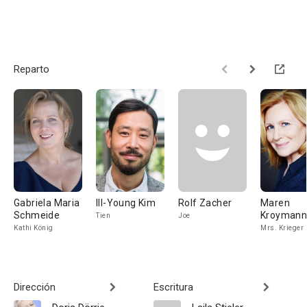
Reparto
Gabriela Maria
Ill-Young Kim
Rolf Zacher
Maren
Schmeide
Kroyman
Tien
Joe
Kathi König
Mrs. Krieger
Dirección
Escritura