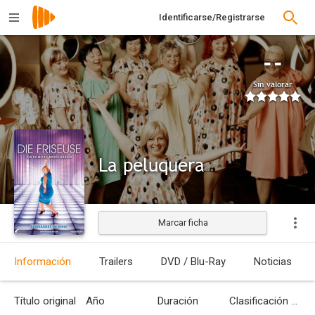
Identificarse/Registrarse
--
Sin valorar
La peluquera
Marcar ficha
Estrenada
Información
Trailers
DVD / Blu-Ray
Noticias
Título original
Año
Duración
Clasificación por edades