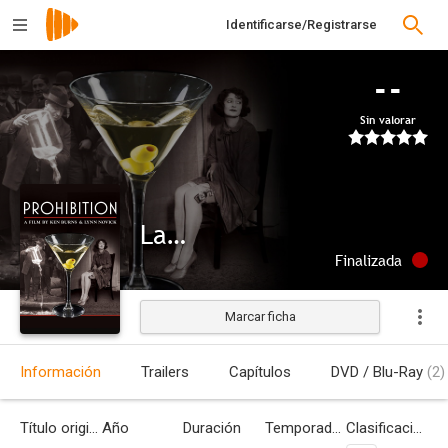
Identificarse/Registrarse
--
Sin valorar
La ley seca
Finalizada
Marcar ficha
Información
Trailers
Capítulos
DVD / Blu-Ray
(2)
Título original
Año
Duración
Temporadas
Clasificación por edades