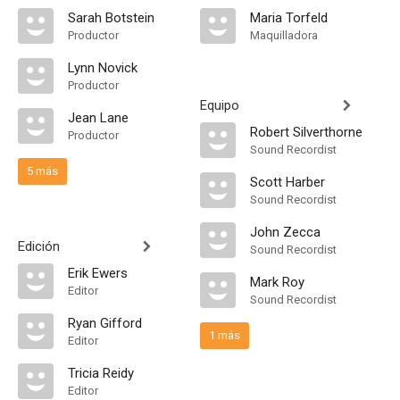
Sarah Botstein
Maria Torfeld
Productor
Maquilladora
Lynn Novick
Productor
Equipo
Jean Lane
Robert Silverthorne
Productor
Sound Recordist
5 más
Scott Harber
Sound Recordist
John Zecca
Edición
Sound Recordist
Erik Ewers
Mark Roy
Editor
Sound Recordist
Ryan Gifford
1 más
Editor
Tricia Reidy
Editor