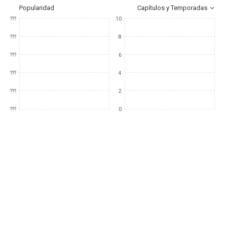
Popularidad
Capítulos y Temporadas
???
10
???
8
???
6
???
4
???
2
???
0