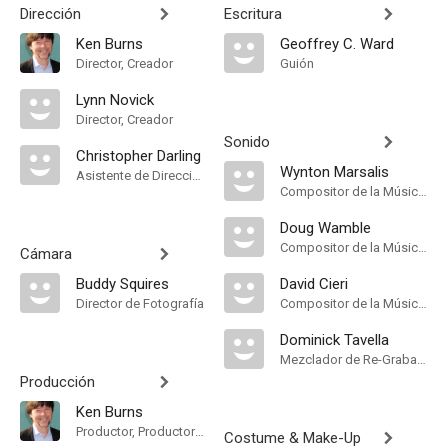
Dirección
Escritura
Ken Burns
Geoffrey C. Ward
Director, Creador
Guión
Lynn Novick
Director, Creador
Sonido
Christopher Darling
Wynton Marsalis
Asistente de Dirección
Compositor de la Música Original, Music Arranger
Doug Wamble
Compositor de la Música Original
Cámara
Buddy Squires
David Cieri
Director de Fotografía
Compositor de la Música Original
Dominick Tavella
Mezclador de Re-Grabación de Sonido
Producción
Ken Burns
Productor, Productor Ejecutivo
Costume & Make-Up