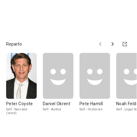
Reparto
Peter Coyote
Daniel Okrent
Pete Hamill
Noah Fel
Self - Narrator
Self - Author
Self - Historian
Self - Legal S
(voice)