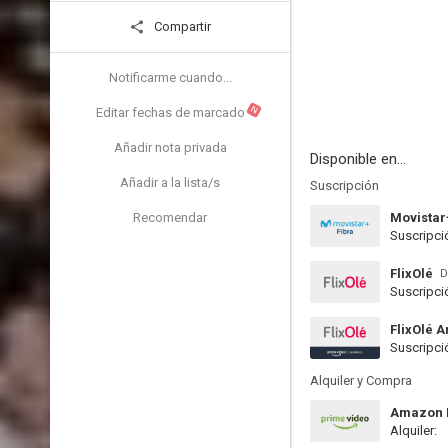
Compartir
Notificarme cuando...
N
Editar fechas de marcado
Añadir nota privada
Disponible en...
Añadir a la lista/s
Suscripción
Recomendar
Movistar
Suscripci
FlixOlé
D
Suscripci
FlixOlé 
Suscripci
Alquiler y Compra
Amazon P
Alquiler: