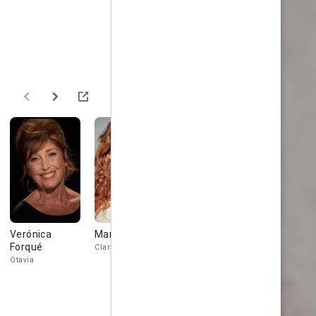
Verónica
María Vázquez
Juan Díaz
Antonio
Forqué
Resines
Clara
Pedro
Otavia
Rufino