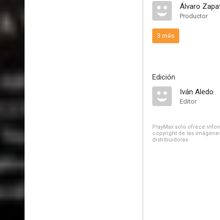
Álvaro Zapa
Productor
3 más
Edición
Iván Aledo
Editor
PlayMax solo ofrece inform
copyright de las imágenes
distribuidoras.