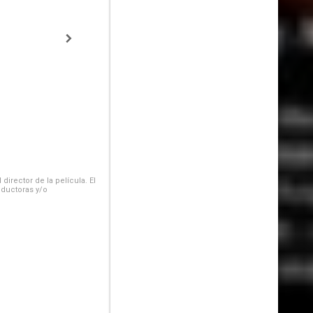
irector de la película. El
oductoras y/o