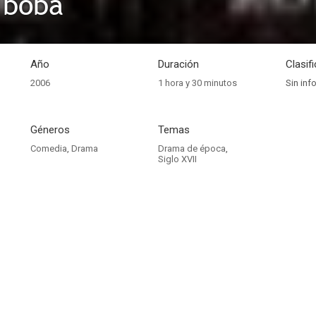
 boba
Año
Duración
Clasif
2006
1 hora y 30 minutos
Sin inf
Géneros
Temas
Comedia
,
Drama
Drama de época
,
Siglo XVII