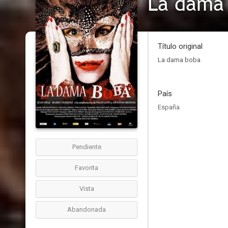
La dama
Título original
La dama boba
País
España
Pendiente
Favorita
Vista
Abandonada