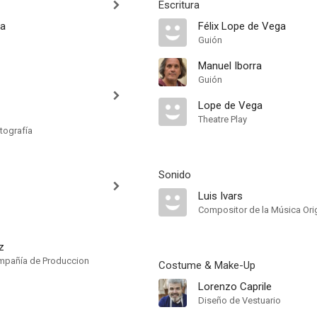
Escritura
ra
Félix Lope de Vega
Guión
Manuel Iborra
Guión
Lope de Vega
Theatre Play
tografía
Sonido
Luis Ivars
Compositor de la Música Orig
z
mpañía de Produccion
Costume & Make-Up
Lorenzo Caprile
Diseño de Vestuario