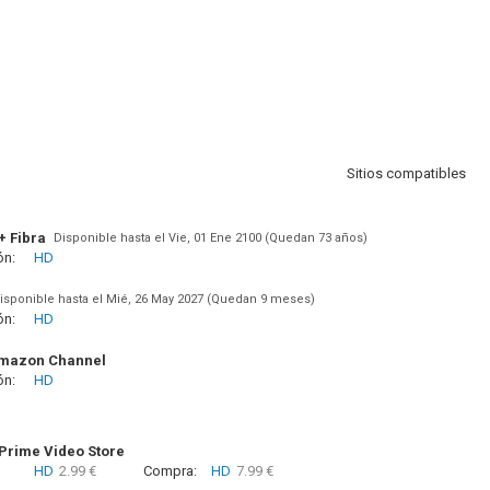
Sitios compatibles
+ Fibra
Disponible hasta el Vie, 01 Ene 2100 (Quedan 73 años)
ón:
HD
isponible hasta el Mié, 26 May 2027 (Quedan 9 meses)
ón:
HD
Amazon Channel
ón:
HD
rime Video Store
HD
2.99 €
Compra:
HD
7.99 €