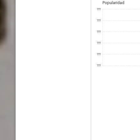
Popularidad
???
???
???
???
???
???