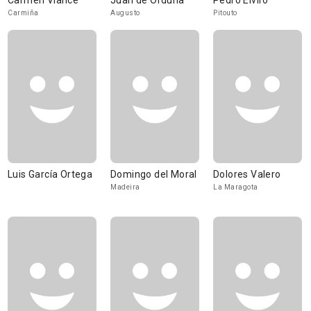
Carmen Viance
Juan de Orduña
Pedro Elviro
Carmiña
Augusto
Pitouto
Luis García Ortega
Domingo del Moral
Dolores Valero
Madeira
La Maragota