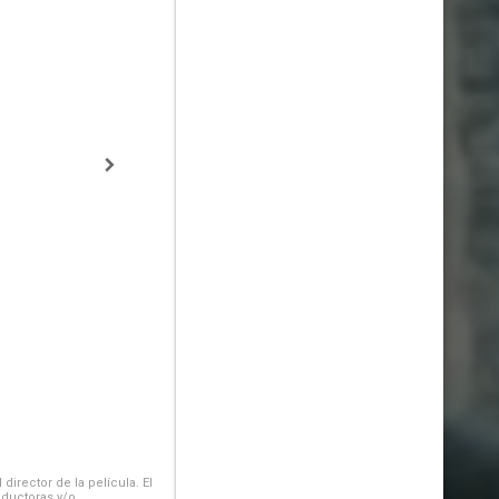
irector de la película. El
oductoras y/o