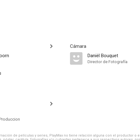
Cámara
doorn
Daniël Bouquet
Director de Fotografía
s
Produccion
ación de películas y series, PlayMax no tiene relación alguna con el productor o el d
, póster, carátula, fotografías y/o cubiertas pertenece a sus respectivos autores, pr