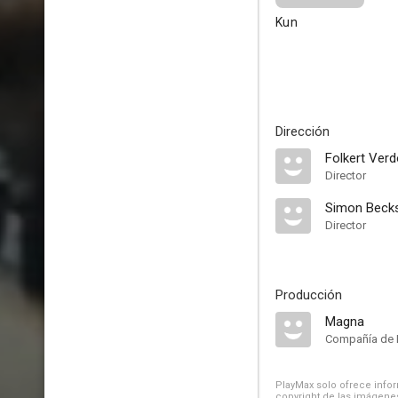
Kun
Dirección
Folkert Ver
Director
Simon Beck
Director
Producción
Magna
Compañía de 
PlayMax solo ofrece inform
copyright de las imágenes