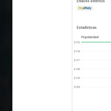
Enlaces externos
Estadísticas
Popularidad
2115
2116
2117
2118
2119
2120