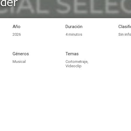
lder
Año
Duración
Clasif
2026
4 minutos
Sin inf
Géneros
Temas
Musical
Cortometraje
,
Videoclip