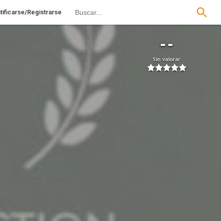
tificarse/Registrarse
--
Sin valorar