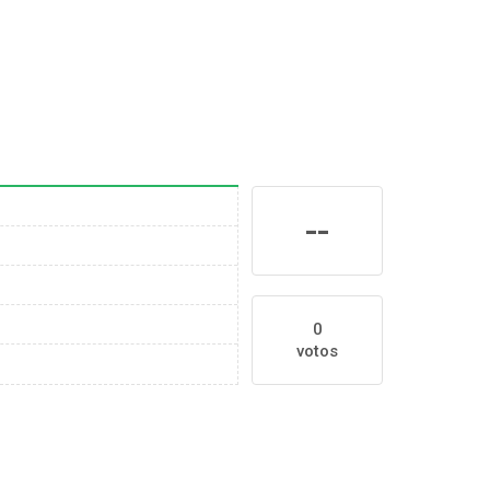
--
0
votos