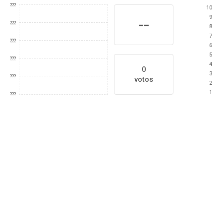
???
10
9
--
???
8
7
???
6
5
???
4
0
3
???
votos
2
1
???