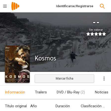
Identificarse/Registrarse
--
Sin valorar
Kosmos
Marcar ficha
Estrenada
Información
Trailers
DVD / Blu-Ray
(2)
Noticias
Título original
Año
Duración
Clasificación por edades