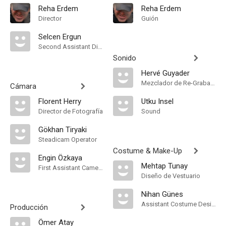
Reha Erdem
Reha Erdem
Director
Guión
Selcen Ergun
Second Assistant Director
Sonido
Hervé Guyader
Mezclador de Re-Grabación de Sonido
Cámara
Florent Herry
Utku Insel
Director de Fotografía
Sound
Gökhan Tiryaki
Steadicam Operator
Costume & Make-Up
Engin Özkaya
Mehtap Tunay
First Assistant Camera
Diseño de Vestuario
Nihan Günes
Assistant Costume Designer
Producción
Ömer Atay