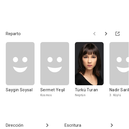
Reparto
Saygin Soysal
Sermet Yeşil
Türkü Turan
Nadir Sar
Kosmos
Neptün
3. Köylü
Dirección
Escritura