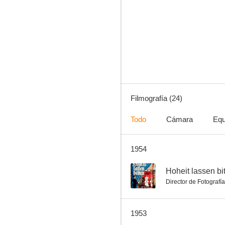
Der träumende Mund
--
Filmografía (24)
Todo
Cámara
Equ
1954
Las aventuras del barón Münchhausen
--
--
Hoheit lassen bi
Director de Fotografía
1953