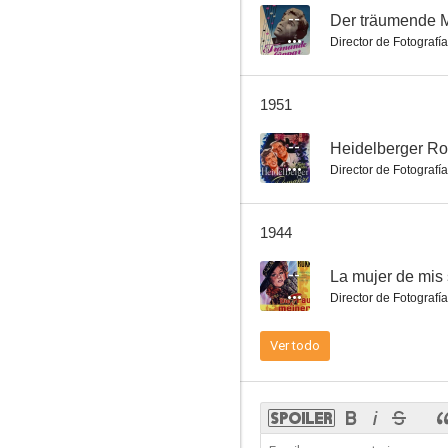
--
Der träumende 
Director de Fotografía
La bailarina vienesa
1951
--
--
Heidelberger R
Director de Fotografía
1944
--
La mujer de mis
Director de Fotografía
Mazurca
Ver todo
--