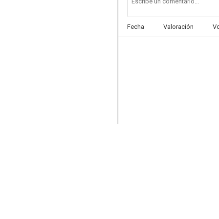
Fecha
Valoración
V
El flecha Quex
--
Her Grace Commands
--