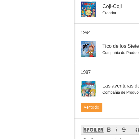
--
Coji-Coji
Creador
Coji-Coji
1994
--
--
Tico de los Siet
Compañía de Produc
1987
--
Las aventuras d
Compañía de Produc
Tsurikichi Sanpei
Ver todo
--