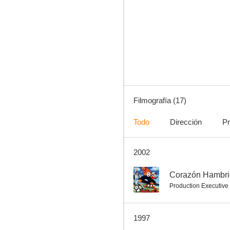
Alicia en el país de las maravillas
8.0
Filmografía (17)
Todo
Dirección
Pr
2002
Las aventuras de Tom Sawyer
--
8.5
Corazón Hambri
Production Executive
1997