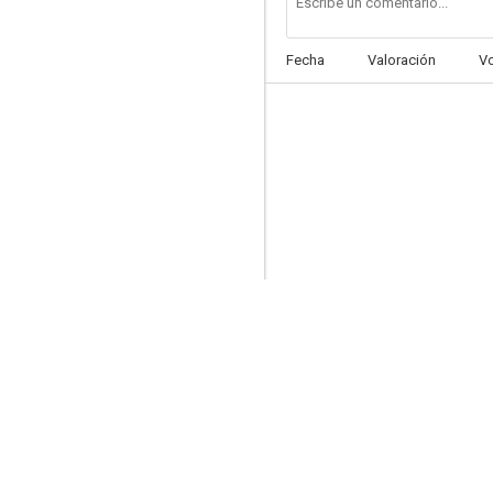
Fecha
Valoración
V
Ginguiser