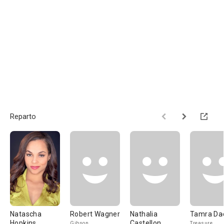
Reparto
Natascha
Robert Wagner
Nathalia
Tamra Da
Hopkins
Castellon
Gibson
Treasure