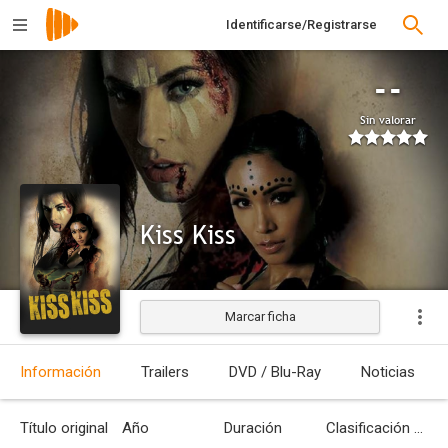
Identificarse/Registrarse
--
Sin valorar
Kiss Kiss
Marcar ficha
Información
Trailers
DVD / Blu-Ray
Noticias
Título original
Año
Duración
Clasificación por edades