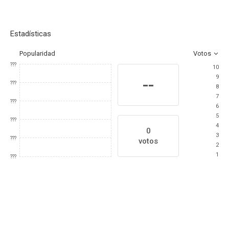
Estadísticas
Popularidad
Votos
???
10
9
--
???
8
7
???
6
5
???
4
0
3
???
votos
2
1
???