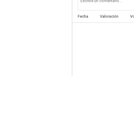
Fecha
Valoración
V
Nazo no tenkousei
--
Lady Poison: Beasts of the Underground