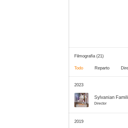
Single8
--
Filmografía (21)
Todo
Reparto
Dir
2023
My little lover
--
4.5
Director
2019