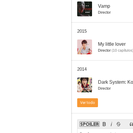
--
Vamp
Director
Nanase: The Psychic Wanderers
2015
--
--
My little lover
Director
(
10
capítulos
2014
--
Dark System: Ko
Director
Keitai Sousakan 7
Ver todo
--